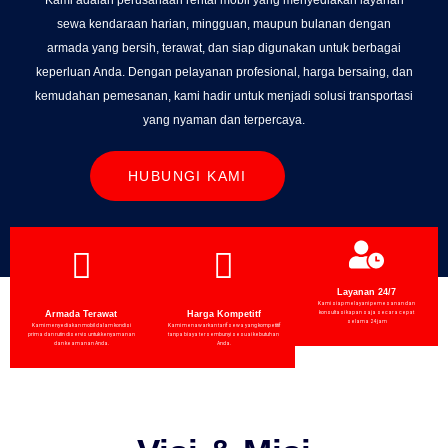
sewa kendaraan harian, mingguan, maupun bulanan dengan
armada yang bersih, terawat, dan siap digunakan untuk berbagai
keperluan Anda. Dengan pelayanan profesional, harga bersaing, dan
kemudahan pemesanan, kami hadir untuk menjadi solusi transportasi
yang nyaman dan terpercaya.
HUBUNGI KAMI
Layanan 24/7
Kami siap melayani pemesanan dan
Armada Terawat
Harga Kompetitf
konsultasi kapan saja secara cepat
selama 24 jam
Kami menyediakan mobil dalam kondisi
Kami menawarkan tarif sewa yang kompetitif
prima dan rutin diservis untuk kenyamanan
tanpa biaya tersembunyi sesuai kebutuhan
dan keamanan Anda.
Anda.