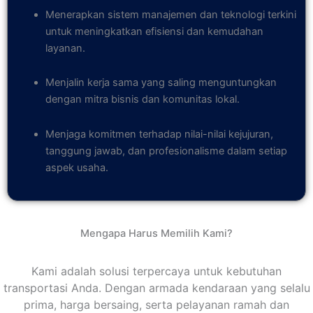
Menerapkan sistem manajemen dan teknologi terkini
untuk meningkatkan efisiensi dan kemudahan
layanan.
Menjalin kerja sama yang saling menguntungkan
dengan mitra bisnis dan komunitas lokal.
Menjaga komitmen terhadap nilai-nilai kejujuran,
tanggung jawab, dan profesionalisme dalam setiap
aspek usaha.
Mengapa Harus Memilih Kami?
Kami adalah solusi terpercaya untuk kebutuhan
transportasi Anda. Dengan armada kendaraan yang selalu
prima, harga bersaing, serta pelayanan ramah dan