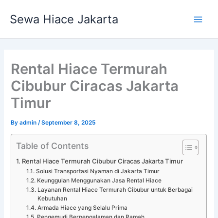
Skip
Main
Sewa Hiace Jakarta
to
Men
content
Rental Hiace Termurah
Cibubur Ciracas Jakarta
Timur
By
admin
/
September 8, 2025
Table of Contents
Rental Hiace Termurah Cibubur Ciracas Jakarta Timur
Solusi Transportasi Nyaman di Jakarta Timur
Keunggulan Menggunakan Jasa Rental Hiace
Layanan Rental Hiace Termurah Cibubur untuk Berbagai
Kebutuhan
Armada Hiace yang Selalu Prima
Pengemudi Berpengalaman dan Ramah