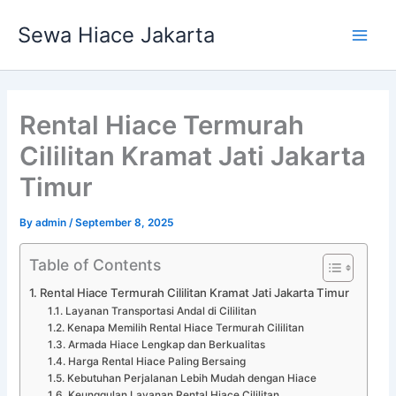
Skip
Main
Sewa Hiace Jakarta
to
Men
content
Rental Hiace Termurah
Cililitan Kramat Jati Jakarta
Timur
By
admin
/
September 8, 2025
Table of Contents
Rental Hiace Termurah Cililitan Kramat Jati Jakarta Timur
Layanan Transportasi Andal di Cililitan
Kenapa Memilih Rental Hiace Termurah Cililitan
Armada Hiace Lengkap dan Berkualitas
Harga Rental Hiace Paling Bersaing
Kebutuhan Perjalanan Lebih Mudah dengan Hiace
Keunggulan Layanan Rental Hiace Cililitan