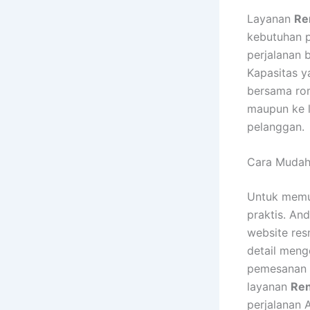
Layanan
Ren
kebutuhan p
perjalanan b
Kapasitas y
bersama rom
maupun ke l
pelanggan.
Cara Mudah 
Untuk memu
praktis. An
website res
detail meng
pemesanan 
layanan
Ren
perjalanan