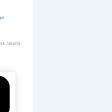
an
ota Jakarta