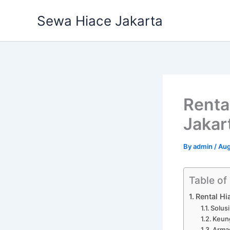
Skip
Sewa Hiace Jakarta
to
content
Renta
Jakar
By
admin
/
Aug
Table of
Rental Hi
Solusi
Keung
Armad