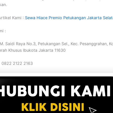
an.
rtikel Kami :
Sewa Hiace Premio Petukangan Jakarta Selat
i :
. M. Saidi Raya No.3, Petukangan Sel., Kec. Pesanggrahan, K
erah Khusus Ibukota Jakarta 11630
: 0822 2122 2163