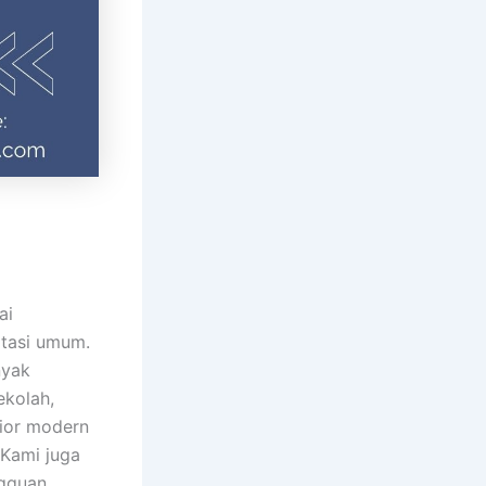
ai
rtasi umum.
nyak
ekolah,
rior modern
Kami juga
gguan,