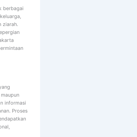
k berbagai
keluarga,
 ziarah.
epergian
akarta
permintaan
yang
, maupun
n informasi
anan. Proses
mendapatkan
nal,