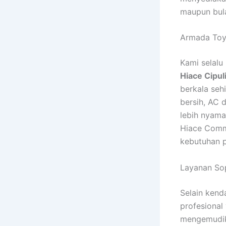
maupun bul
Armada Toyo
Kami selalu
Hiace Cipul
berkala seh
bersih, AC 
lebih nyama
Hiace Commu
kebutuhan p
Layanan Sop
Selain kend
profesional
mengemudika