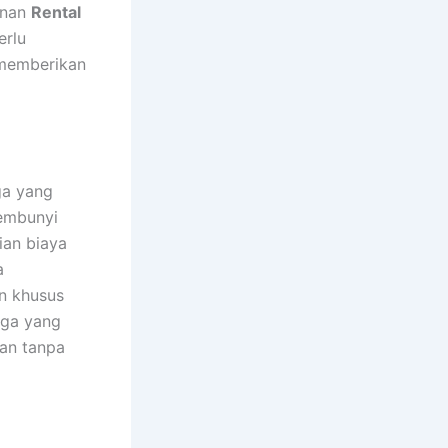
anan
Rental
erlu
 memberikan
ga yang
sembunyi
ian biaya
a
n khusus
rga yang
an tanpa