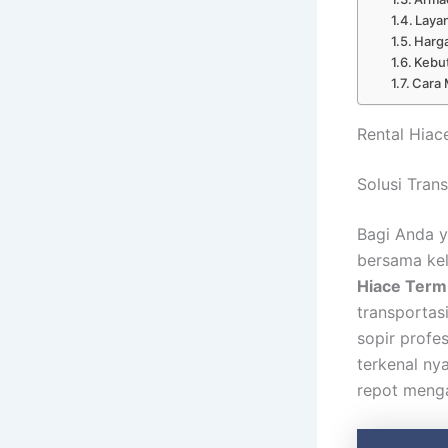
Laya
Harga
Kebut
Cara 
Rental Hiac
Solusi Tran
Bagi Anda y
bersama kel
Hiace Termu
transportas
sopir profe
terkenal ny
repot menga