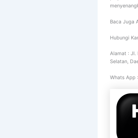
menyenangk
Baca Juga A
Hubungi Kam
Alamat : Jl
Selatan, Da
Whats App 