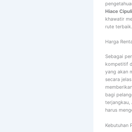
pengetahuan
Hiace Cipul
khawatir me
rute terbaik
Harga Renta
Sebagai pe
kompetitif 
yang akan 
secara jela
memberikan 
bagi pelang
terjangkau
harus menge
Kebutuhan P