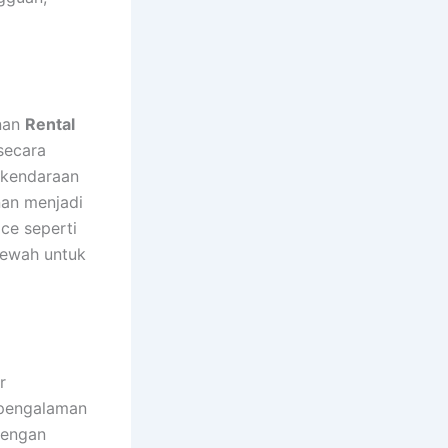
anan
Rental
secara
 kendaraan
nan menjadi
ce seperti
mewah untuk
r
rpengalaman
Dengan