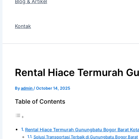
Blog & Artikel
Kontak
Rental Hiace Termurah G
By
admin
/
October 14, 2025
Table of Contents
Rental Hiace Termurah Gunungbatu Bogor Barat Kot
Solusi Transportasi Terbaik di Gunungbatu Bogor Barat