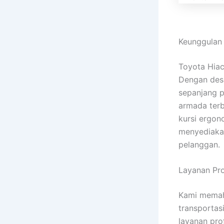
Keunggulan
Toyota Hiac
Dengan des
sepanjang p
armada terba
kursi ergon
menyediakan
pelanggan.
Layanan Pr
Kami memah
transportasi
layanan pro