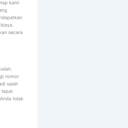
etap kami
yang
endapatkan
biaya.
kan secara
mudah.
gi nomor
adi salah
 tepat
 Anda tidak