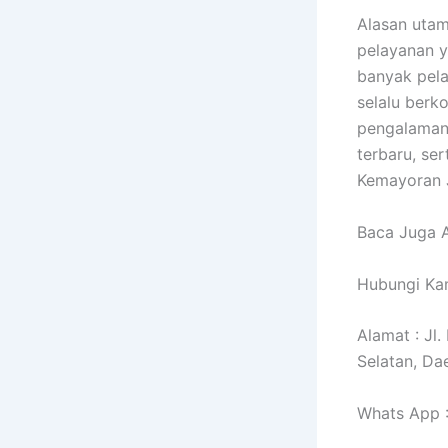
Alasan utam
pelayanan y
banyak pela
selalu berk
pengalaman
terbaru, ser
Kemayoran J
Baca Juga A
Hubungi Kam
Alamat : Jl
Selatan, Da
Whats App 