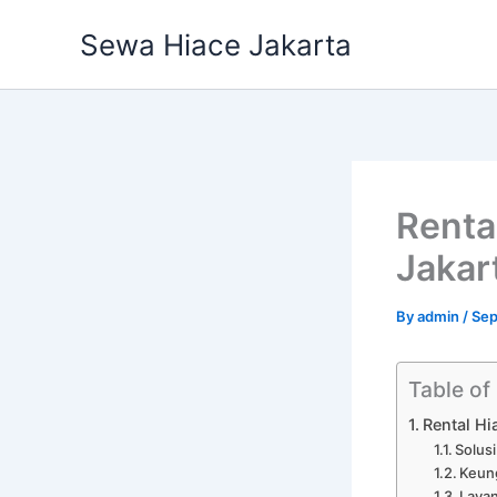
Skip
Sewa Hiace Jakarta
to
content
Renta
Jakar
By
admin
/
Sep
Table of
Rental H
Solus
Keun
Layan