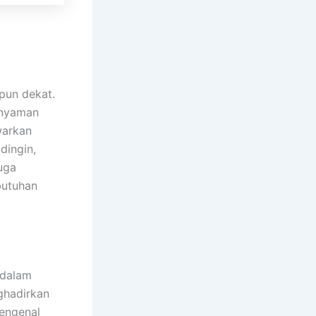
pun dekat.
 nyaman
arkan
 dingin,
uga
butuhan
 dalam
hadirkan
engenal