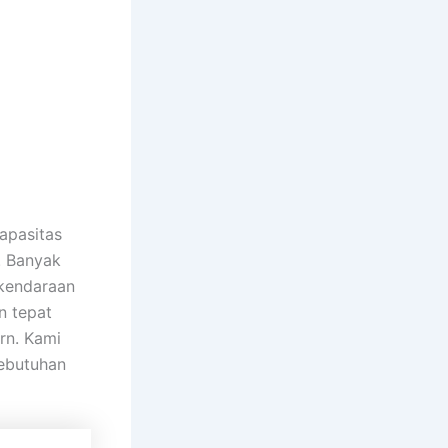
apasitas
. Banyak
kendaraan
n tepat
rn. Kami
kebutuhan