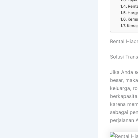
Rent
Harga
Kemu
Kenap
Rental Hiac
Solusi Tran
Jika Anda s
besar, mak
keluarga, 
berkapasita
karena memb
sebagai pen
perjalanan 