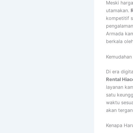
Meski harga
utamakan.
kompetitif 
pengalaman 
Armada kami
berkala ole
Kemudahan 
Di era digi
Rental Hia
layanan kam
satu keungg
waktu sesua
akan tergan
Kenapa Haru