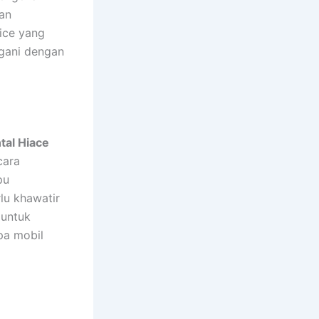
dan
ice yang
ngani dengan
tal Hiace
cara
pu
u khawatir
 untuk
pa mobil