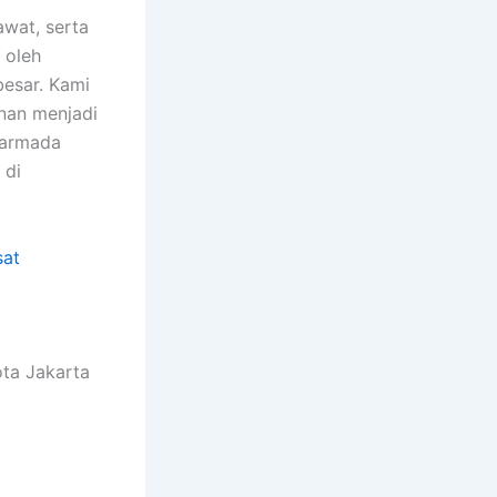
awat, serta
 oleh
besar. Kami
anan menjadi
 armada
 di
sat
ota Jakarta