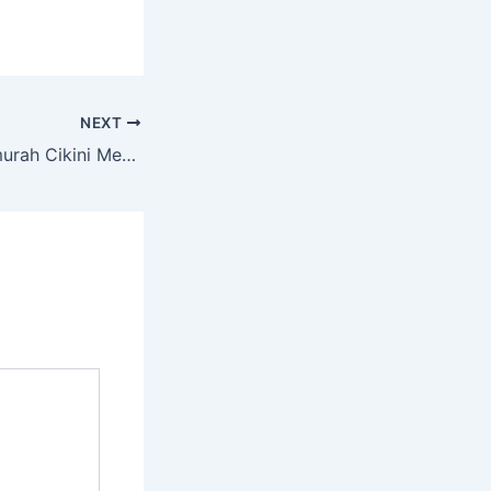
NEXT
Rental Hiace Termurah Cikini Menteng Jakarta Pusat