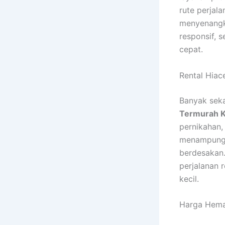
rute perjal
menyenangka
responsif, 
cepat.
Rental Hiac
Banyak seka
Termurah 
pernikahan,
menampung 
berdesakan.
perjalanan
kecil.
Harga Hemat