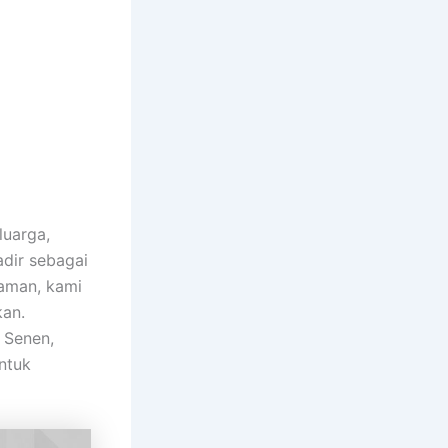
luarga,
dir sebagai
yaman, kami
an.
 Senen,
ntuk