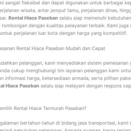
i sangat fleksibel dan dapat digunakan untuk berbagai ke
erjalanan wisata, antar jemput tamu, perjalanan dinas, hing
sar.
Rental Hiace Paseban
selalu siap memenuhi kebutuhan
i rombongan dengan kualitas pelayanan terbaik. Kami juga
ntuk perjalanan luar kota dengan harga yang kompetitif.
esanan Rental Hiace Paseban Mudah dan Cepat
dahkan pelanggan, kami menyediakan sistem pemesanan y
Anda cukup menghubungi tim layanan pelanggan kami untu
 informasi harga, ketersediaan armada, serta pilihan pak
al Hiace Paseban
selalu siap melayani dengan respons ce
milih Rental Hiace Termurah Paseban?
alaman bertahun-tahun di bidang jasa transportasi, kam
njadi kebutuhan pelanggan. Armada nyaman, harga terjang