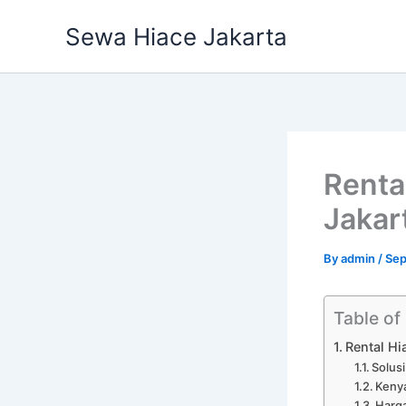
Skip
Sewa Hiace Jakarta
to
content
Renta
Jakar
By
admin
/
Sep
Table of
Rental Hi
Solusi
Keny
Harga