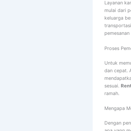
Layanan kam
mulai dari p
keluarga be
transportas
pemesanan u
Proses Pem
Untuk memu
dan cepat. 
mendapatkan
sesuai.
Rent
ramah.
Mengapa Me
Dengan peng
apa yang me