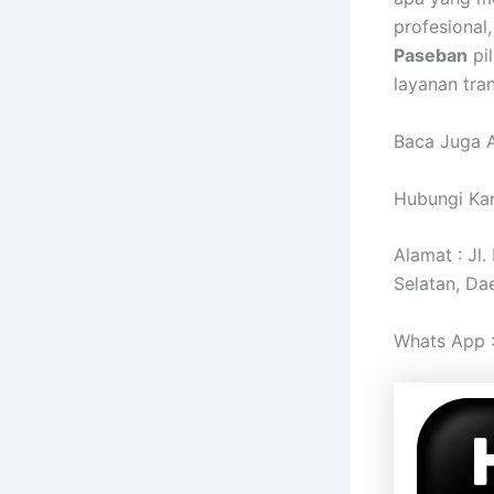
profesional
Paseban
pi
layanan tra
Baca Juga A
Hubungi Kam
Alamat : Jl
Selatan, Da
Whats App 