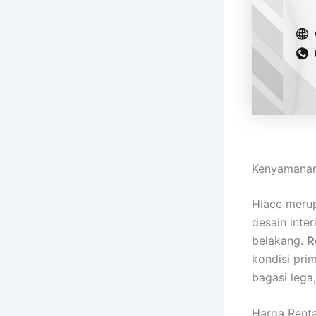
Kenyamanan
Hiace merup
desain inte
belakang.
R
kondisi prim
bagasi lega
Harga Renta