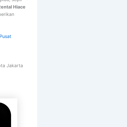
Rental Hiace
berikan
Pusat
ota Jakarta