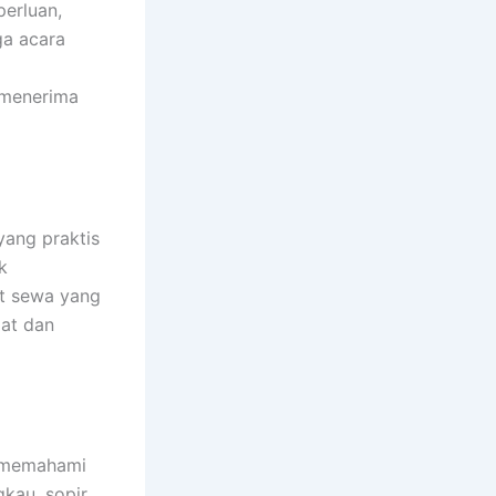
perluan,
ga acara
 menerima
ang praktis
k
et sewa yang
pat dan
i memahami
kau, sopir