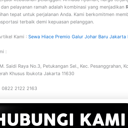
, dan pelayanan ramah adalah kombinasi yang menjadikan
lihan tepat untuk perjalanan Anda. Kami berkomitmen mem
nsportasi terbaik demi kepuasan pelanggan.
rtikel Kami :
Sewa Hiace Premio Galur Johar Baru Jakarta 
i :
. M. Saidi Raya No.3, Petukangan Sel., Kec. Pesanggrahan, K
erah Khusus Ibukota Jakarta 11630
: 0822 2122 2163