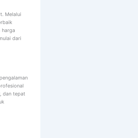
. Melalui
erbaik
 harga
ulai dari
erpengalaman
rofesional
, dan tepat
uk