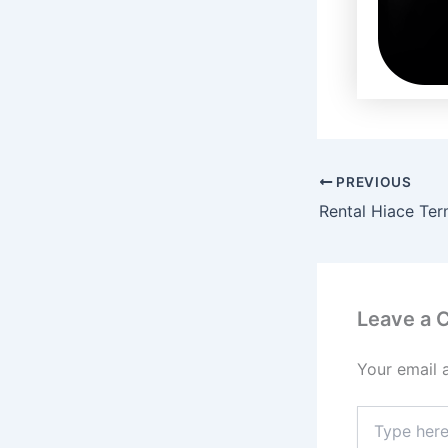
PREVIOUS
Leave a
Your email 
Type
here..