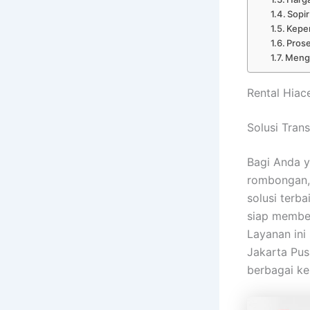
Sopi
Keper
Pros
Menga
Rental Hiac
Solusi Tran
Bagi Anda y
rombongan, 
solusi terb
siap membe
Layanan ini
Jakarta Pus
berbagai ke