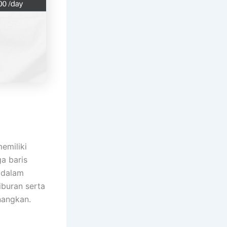
emiliki
ga baris
 dalam
iburan serta
nangkan.