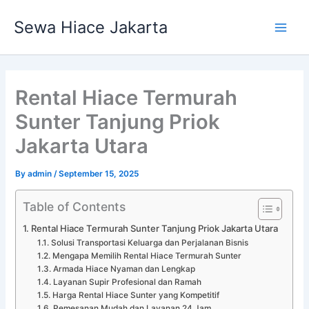
Skip
Main
Sewa Hiace Jakarta
to
Men
content
Rental Hiace Termurah
Sunter Tanjung Priok
Jakarta Utara
By
admin
/
September 15, 2025
Table of Contents
Rental Hiace Termurah Sunter Tanjung Priok Jakarta Utara
Solusi Transportasi Keluarga dan Perjalanan Bisnis
Mengapa Memilih Rental Hiace Termurah Sunter
Armada Hiace Nyaman dan Lengkap
Layanan Supir Profesional dan Ramah
Harga Rental Hiace Sunter yang Kompetitif
Pemesanan Mudah dan Layanan 24 Jam