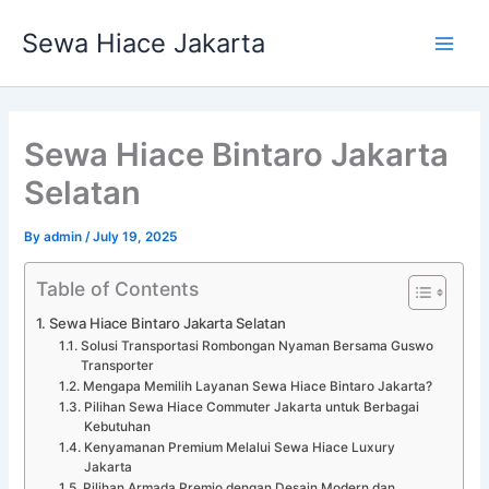
Skip
Main
Sewa Hiace Jakarta
to
Men
content
Sewa Hiace Bintaro Jakarta
Selatan
By
admin
/
July 19, 2025
Table of Contents
Sewa Hiace Bintaro Jakarta Selatan
Solusi Transportasi Rombongan Nyaman Bersama Guswo
Transporter
Mengapa Memilih Layanan Sewa Hiace Bintaro Jakarta?
Pilihan Sewa Hiace Commuter Jakarta untuk Berbagai
Kebutuhan
Kenyamanan Premium Melalui Sewa Hiace Luxury
Jakarta
Pilihan Armada Premio dengan Desain Modern dan