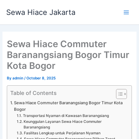
Skip
Main
Sewa Hiace Jakarta
to
Men
content
Sewa Hiace Commuter
Baranangsiang Bogor Timur
Kota Bogor
By
admin
/
October 8, 2025
Table of Contents
Sewa Hiace Commuter Baranangsiang Bogor Timur Kota
Bogor
Transportasi Nyaman di Kawasan Baranangsiang
Keunggulan Layanan Sewa Hiace Commuter
Baranangsiang
Fasilitas Lengkap untuk Perjalanan Nyaman