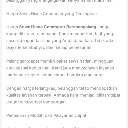
pelanggan yang menginginkan kenyamanan maksimal.
Harga Sewa Hiace Commuter yang Terjangkau
Harga
Sewa Hiace Commuter Baranangsiang
sangat
kompetitif dan transparan. Kami memberikan tarif yang
sesuai dengan fasilitas yang Anda dapatkan. Tidak ada
biaya tersembunyi dalam setiap pemesanan.
Pelanggan dapat memilih paket sewa harian, mingguan,
atau sesuai kebutuhan. Kami juga menyediakan layanan
tambahan seperti antar jemput bandara atau hotel.
Dengan harga terjangkau, pelanggan tetap mendapatkan
kualitas layanan terbaik. Armada kami menjadi pilihan tepat
untuk transportasi rombongan.
Pemesanan Mudah dan Pelayanan Cepat