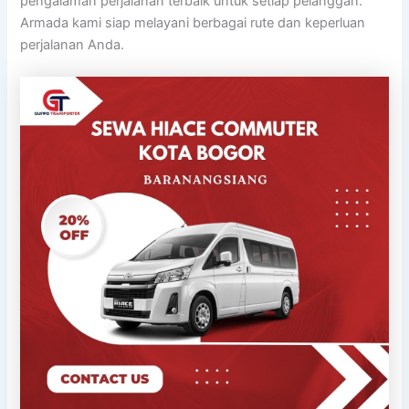
pengalaman perjalanan terbaik untuk setiap pelanggan.
Armada kami siap melayani berbagai rute dan keperluan
perjalanan Anda.