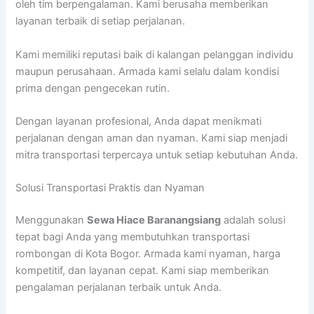
oleh tim berpengalaman. Kami berusaha memberikan
layanan terbaik di setiap perjalanan.
Kami memiliki reputasi baik di kalangan pelanggan individu
maupun perusahaan. Armada kami selalu dalam kondisi
prima dengan pengecekan rutin.
Dengan layanan profesional, Anda dapat menikmati
perjalanan dengan aman dan nyaman. Kami siap menjadi
mitra transportasi terpercaya untuk setiap kebutuhan Anda.
Solusi Transportasi Praktis dan Nyaman
Menggunakan
Sewa Hiace Baranangsiang
adalah solusi
tepat bagi Anda yang membutuhkan transportasi
rombongan di Kota Bogor. Armada kami nyaman, harga
kompetitif, dan layanan cepat. Kami siap memberikan
pengalaman perjalanan terbaik untuk Anda.