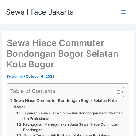
Skip
Main
Sewa Hiace Jakarta
to
Men
content
Sewa Hiace Commuter
Bondongan Bogor Selatan
Kota Bogor
By
admin
/
October 6, 2025
Table of Contents
Sewa Hiace Commuter Bondongan Bogor Selatan Kota
Bogor
Layanan Sewa Hiace Commuter Bondongan yang Nyaman
dan Profesional
Keunggulan Menggunakan Jasa Sewa Hiace Commuter
Bondongan
Pilihan Tepat untuk Berbagai Kebutuhan Perjalanan