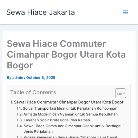
Skip
Main
Sewa Hiace Jakarta
to
Men
content
Sewa Hiace Commuter
Cimahpar Bogor Utara Kota
Bogor
By
admin
/
October 8, 2025
Table of Contents
Sewa Hiace Commuter Cimahpar Bogor Utara Kota Bogor
Solusi Transportasi Ideal untuk Perjalanan Rombongan
Armada Modern dan Nyaman untuk Semua Kebutuhan
Layanan Sopir Profesional dan Ramah
Sewa Hiace Commuter Cimahpar Cocok untuk Berbagai
Jenis Perjalanan
Proses Pemesanan Sewa Hiace Cimahpar yang Cepat