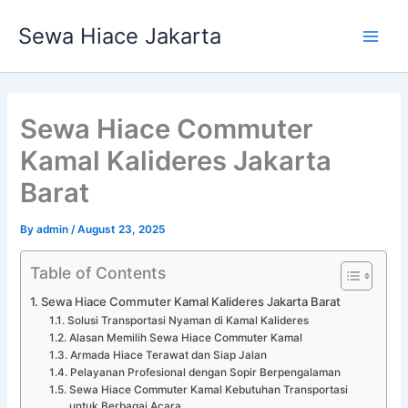
Skip
Main
Sewa Hiace Jakarta
to
Men
content
Sewa Hiace Commuter
Kamal Kalideres Jakarta
Barat
By
admin
/
August 23, 2025
Table of Contents
Sewa Hiace Commuter Kamal Kalideres Jakarta Barat
Solusi Transportasi Nyaman di Kamal Kalideres
Alasan Memilih Sewa Hiace Commuter Kamal
Armada Hiace Terawat dan Siap Jalan
Pelayanan Profesional dengan Sopir Berpengalaman
Sewa Hiace Commuter Kamal Kebutuhan Transportasi
untuk Berbagai Acara