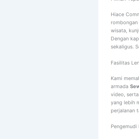
Hiace Commu
rombongan 
wisata, kun
Dengan kapa
sekaligus. S
Fasilitas 
Kami memaha
armada
Sew
video, sert
yang lebih
perjalanan t
Pengemudi 