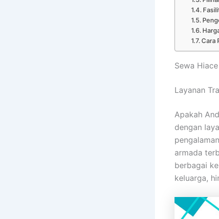
Fasi
Peng
Harg
Cara
Sewa Hiace
Layanan Tra
Apakah And
dengan lay
pengalaman
armada terb
berbagai keb
keluarga, h