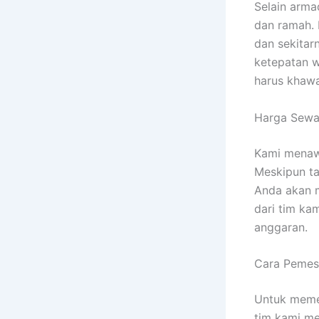
Selain arm
dan ramah. 
dan sekitar
ketepatan w
harus khawat
Harga Sewa
Kami menaw
Meskipun ta
Anda akan m
dari tim ka
anggaran.
Cara Pemes
Untuk meme
tim kami me