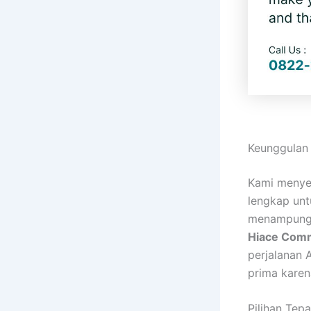
Keunggulan
Kami menyed
lengkap unt
menampung 
Hiace Com
perjalanan 
prima karen
Pilihan Tep