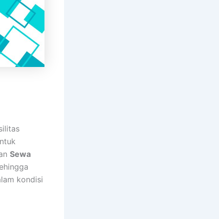
litas
ntuk
nan
Sewa
ehingga
alam kondisi