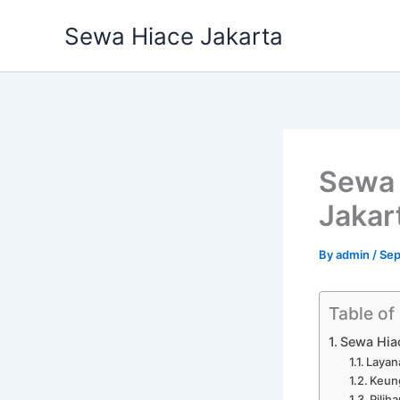
Skip
Sewa Hiace Jakarta
to
content
Sewa
Jakar
By
admin
/
Sep
Table of
Sewa Hia
Layan
Keun
Pilih