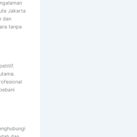
engalaman
te Jakarta
n dan
ara tanpa
titif.
 utama.
ofesional
mbebani
menghubungi
udah dan