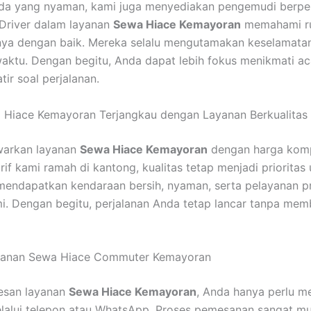
ada yang nyaman, kami juga menyediakan pengemudi berp
Driver dalam layanan
Sewa Hiace Kemayoran
memahami ru
nya dengan baik. Mereka selalu mengutamakan keselamata
aktu. Dengan begitu, Anda dapat lebih fokus menikmati ac
ir soal perjalanan.
 Hiace Kemayoran Terjangkau dengan Layanan Berkualitas
arkan layanan
Sewa Hiace Kemayoran
dengan harga kompe
rif kami ramah di kantong, kualitas tetap menjadi prioritas
endapatkan kendaraan bersih, nyaman, serta pelayanan pr
mi. Dengan begitu, perjalanan Anda tetap lancar tanpa me
anan Sewa Hiace Commuter Kemayoran
san layanan
Sewa Hiace Kemayoran
, Anda hanya perlu 
lalui telepon atau WhatsApp. Proses pemesanan sangat m