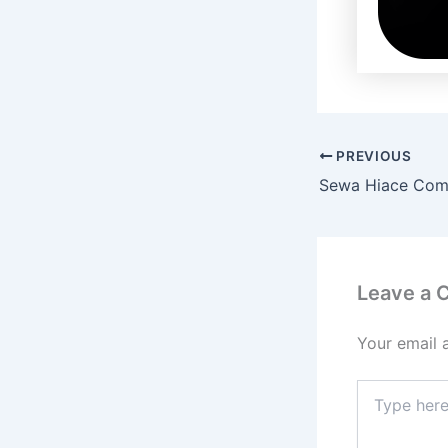
PREVIOUS
Leave a
Your email 
Type
here..