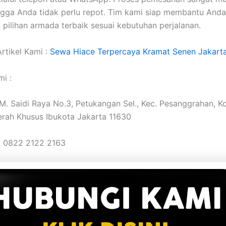
ngga Anda tidak perlu repot. Tim kami siap membantu Anda
pilihan armada terbaik sesuai kebutuhan perjalanan.
rtikel Kami :
Sewa Hiace Terpercaya Kramat Senen Jakart
i :
. M. Saidi Raya No.3, Petukangan Sel., Kec. Pesanggrahan, K
erah Khusus Ibukota Jakarta 11630
: 0822 2122 2163