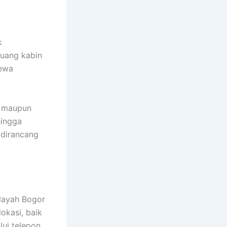
k
ruang kabin
yewa
, maupun
hingga
 dirancang
layah Bogor
okasi, baik
ui telepon,