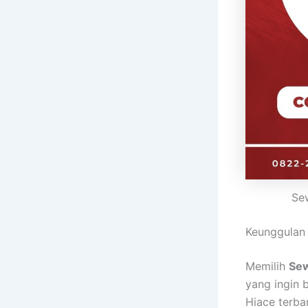
Se
Keunggulan
Memilih
Sew
yang ingin 
Hiace terba