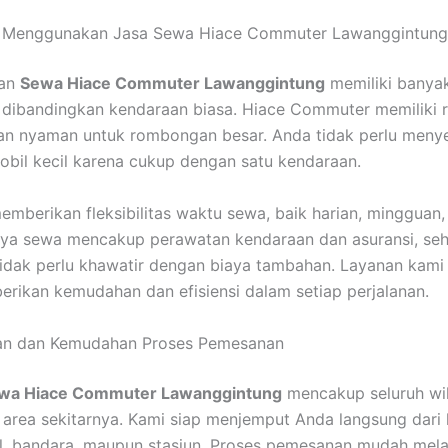
 Menggunakan Jasa Sewa Hiace Commuter Lawanggintung
an
Sewa Hiace Commuter Lawanggintung
memiliki banya
dibandingkan kendaraan biasa. Hiace Commuter memiliki 
dan nyaman untuk rombongan besar. Anda tidak perlu men
bil kecil karena cukup dengan satu kendaraan.
emberikan fleksibilitas waktu sewa, baik harian, mingguan
aya sewa mencakup perawatan kendaraan dan asuransi, se
idak perlu khawatir dengan biaya tambahan. Layanan kami
rikan kemudahan dan efisiensi dalam setiap perjalanan.
an dan Kemudahan Proses Pemesanan
wa Hiace Commuter Lawanggintung
mencakup seluruh wi
 area sekitarnya. Kami siap menjemput Anda langsung dari l
l, bandara, maupun stasiun. Proses pemesanan mudah melal