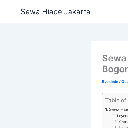
Skip
Sewa Hiace Jakarta
to
content
Sewa 
Bogor
By
admin
/
Oct
Table of
Sewa Hia
Layan
Keun
Fasil