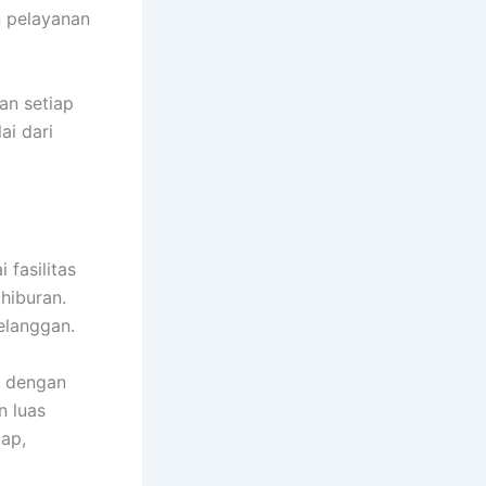
n pelayanan
an setiap
i dari
 fasilitas
hiburan.
elanggan.
i dengan
n luas
kap,