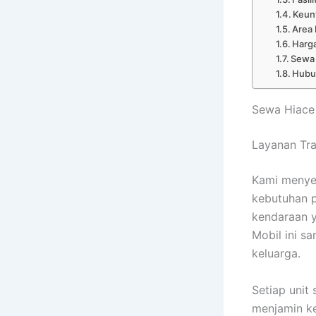
Keun
Area
Harga
Sewa 
Hubu
Sewa Hiace
Layanan Tr
Kami menye
kebutuhan 
kendaraan 
Mobil ini s
keluarga.
Setiap unit
menjamin k