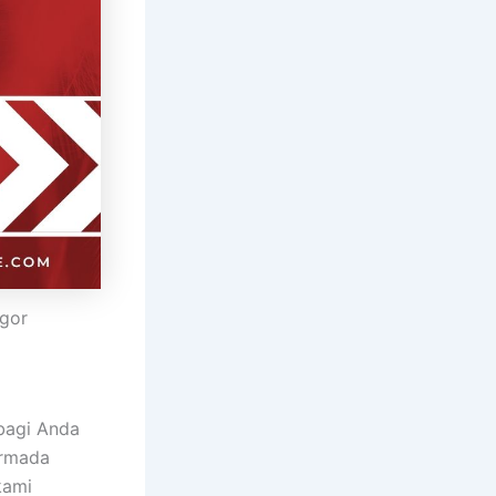
gor
 bagi Anda
armada
kami