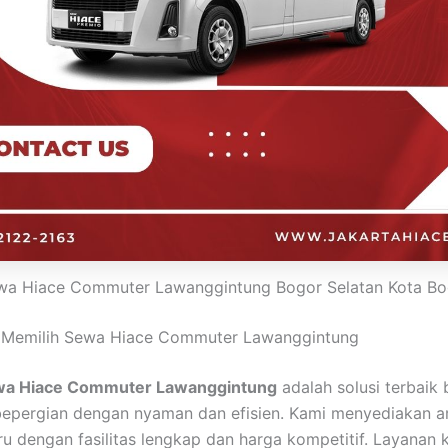
wa Hiace Commuter Lawanggintung Bogor Selatan Kota Bo
 Memilih Sewa Hiace Commuter Lawanggintung
a Hiace Commuter Lawanggintung
adalah solusi terbaik
bepergian dengan nyaman dan efisien. Kami menyediakan 
ru dengan fasilitas lengkap dan harga kompetitif. Layanan 