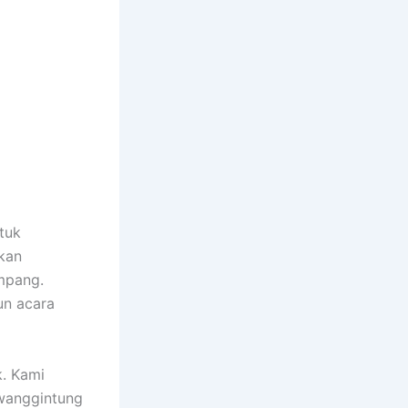
tuk
kan
mpang.
un acara
k. Kami
wanggintung