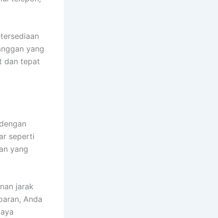
etersediaan
langgan yang
t dan tepat
 dengan
ar seperti
han yang
nan jarak
paran, Anda
iaya