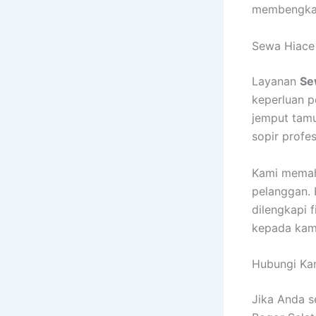
membengka
Sewa Hiace 
Layanan
Se
keperluan pe
jemput tam
sopir profe
Kami memah
pelanggan. 
dilengkapi 
kepada kami
Hubungi Ka
Jika Anda 