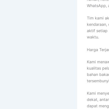
WhatsApp, a
Tim kami ak
kendaraan, 
aktif setia
waktu.
Harga Terja
Kami menaw
kualitas pe
bahan bakar
tersembunyi
Kami menyed
dekat, anta
dapat menga