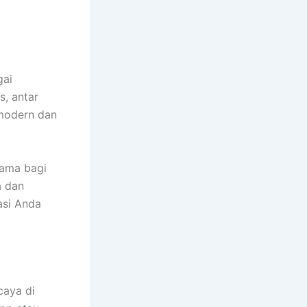
gai
s, antar
 modern dan
ama bagi
a dan
asi Anda
caya di