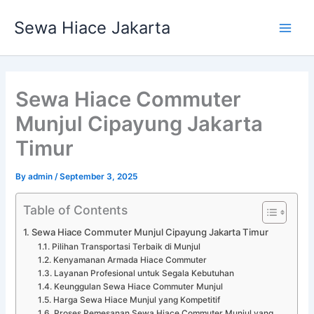
Skip
Main
Sewa Hiace Jakarta
to
Men
content
Sewa Hiace Commuter
Munjul Cipayung Jakarta
Timur
By
admin
/
September 3, 2025
Table of Contents
Sewa Hiace Commuter Munjul Cipayung Jakarta Timur
Pilihan Transportasi Terbaik di Munjul
Kenyamanan Armada Hiace Commuter
Layanan Profesional untuk Segala Kebutuhan
Keunggulan Sewa Hiace Commuter Munjul
Harga Sewa Hiace Munjul yang Kompetitif
Proses Pemesanan Sewa Hiace Commuter Munjul yang