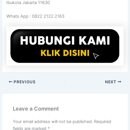
Ibukota Jakarta 11630
Whats App : 0822 2122 2163
PREVIOUS
NEXT
Leave a Comment
Your email address will not be published.
Required
fields are marked
*