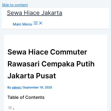
Skip to content
Sewa Hiace Jakarta
Main Menu
Sewa Hiace Commuter
Rawasari Cempaka Putih
Jakarta Pusat
By
admin
/
September 19, 2025
Table of Contents