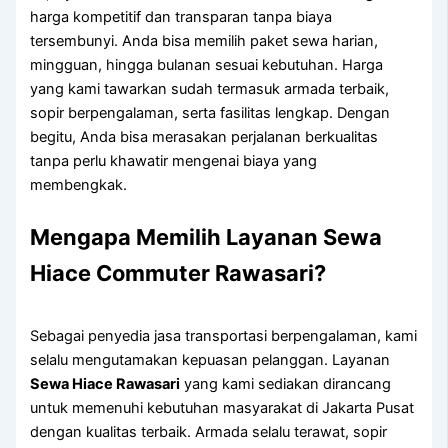
harga kompetitif dan transparan tanpa biaya
tersembunyi. Anda bisa memilih paket sewa harian,
mingguan, hingga bulanan sesuai kebutuhan. Harga
yang kami tawarkan sudah termasuk armada terbaik,
sopir berpengalaman, serta fasilitas lengkap. Dengan
begitu, Anda bisa merasakan perjalanan berkualitas
tanpa perlu khawatir mengenai biaya yang
membengkak.
Mengapa Memilih Layanan Sewa
Hiace Commuter Rawasari?
Sebagai penyedia jasa transportasi berpengalaman, kami
selalu mengutamakan kepuasan pelanggan. Layanan
Sewa Hiace Rawasari
yang kami sediakan dirancang
untuk memenuhi kebutuhan masyarakat di Jakarta Pusat
dengan kualitas terbaik. Armada selalu terawat, sopir