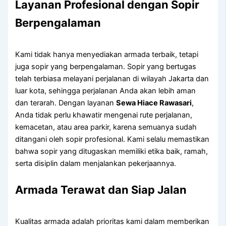
Layanan Profesional dengan Sopir
Berpengalaman
Kami tidak hanya menyediakan armada terbaik, tetapi
juga sopir yang berpengalaman. Sopir yang bertugas
telah terbiasa melayani perjalanan di wilayah Jakarta dan
luar kota, sehingga perjalanan Anda akan lebih aman
dan terarah. Dengan layanan
Sewa Hiace Rawasari
,
Anda tidak perlu khawatir mengenai rute perjalanan,
kemacetan, atau area parkir, karena semuanya sudah
ditangani oleh sopir profesional. Kami selalu memastikan
bahwa sopir yang ditugaskan memiliki etika baik, ramah,
serta disiplin dalam menjalankan pekerjaannya.
Armada Terawat dan Siap Jalan
Kualitas armada adalah prioritas kami dalam memberikan