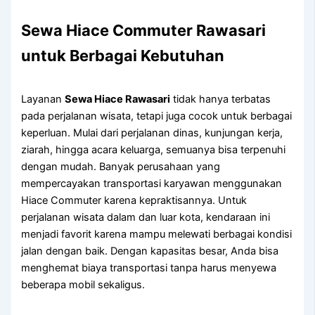
Sewa Hiace Commuter Rawasari
untuk Berbagai Kebutuhan
Layanan
Sewa Hiace Rawasari
tidak hanya terbatas
pada perjalanan wisata, tetapi juga cocok untuk berbagai
keperluan. Mulai dari perjalanan dinas, kunjungan kerja,
ziarah, hingga acara keluarga, semuanya bisa terpenuhi
dengan mudah. Banyak perusahaan yang
mempercayakan transportasi karyawan menggunakan
Hiace Commuter karena kepraktisannya. Untuk
perjalanan wisata dalam dan luar kota, kendaraan ini
menjadi favorit karena mampu melewati berbagai kondisi
jalan dengan baik. Dengan kapasitas besar, Anda bisa
menghemat biaya transportasi tanpa harus menyewa
beberapa mobil sekaligus.