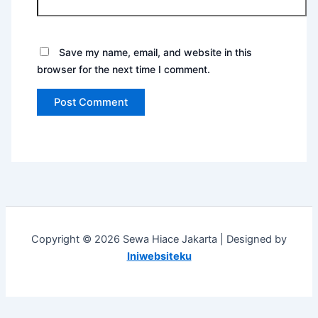
Save my name, email, and website in this
browser for the next time I comment.
Copyright © 2026 Sewa Hiace Jakarta | Designed by
Iniwebsiteku