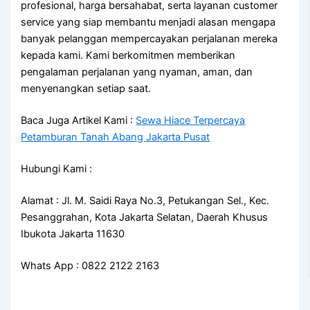
profesional, harga bersahabat, serta layanan customer
service yang siap membantu menjadi alasan mengapa
banyak pelanggan mempercayakan perjalanan mereka
kepada kami. Kami berkomitmen memberikan
pengalaman perjalanan yang nyaman, aman, dan
menyenangkan setiap saat.
Baca Juga Artikel Kami :
Sewa Hiace Terpercaya
Petamburan Tanah Abang Jakarta Pusat
Hubungi Kami :
Alamat : Jl. M. Saidi Raya No.3, Petukangan Sel., Kec.
Pesanggrahan, Kota Jakarta Selatan, Daerah Khusus
Ibukota Jakarta 11630
Whats App : 0822 2122 2163