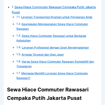
Sewa Hiace Commuter Rawasari Cempaka Putih Jakarta
Pusat
Layanan Transportasi Nyaman untuk Perjalanan Anda
Keunggulan Menggunakan Sewa Hiace Commuter
Rawasari
Sewa Hiace Commuter Rawasari untuk Berbagai
Kebutuhan
Layanan Profesional dengan Sopir Berpengalaman
Armada Terawat dan Siap Jalan
Harga Sewa Hiace Commuter Rawasari Kompetitif dan
Transparan
Mengapa Memilih Layanan Sewa Hiace Commuter
Rawasari?
Sewa Hiace Commuter Rawasari
Cempaka Putih Jakarta Pusat