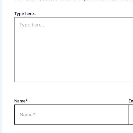
Type here..
Name*
Em