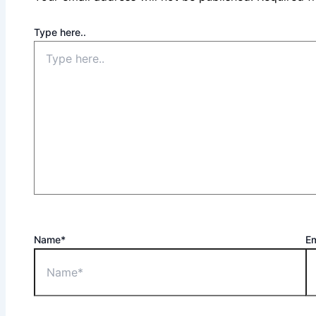
Type here..
Name*
Em