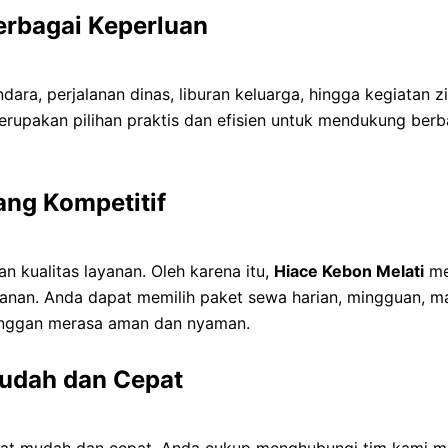
erbagai Keperluan
ara, perjalanan dinas, liburan keluarga, hingga kegiatan z
rupakan pilihan praktis dan efisien untuk mendukung berbag
ang Kompetitif
 kualitas layanan. Oleh karena itu,
Hiace Kebon Melati
me
nan. Anda dapat memilih paket sewa harian, mingguan, ma
anggan merasa aman dan nyaman.
udah dan Cepat
t mudah dan cepat. Anda cukup menghubungi tim kami mel