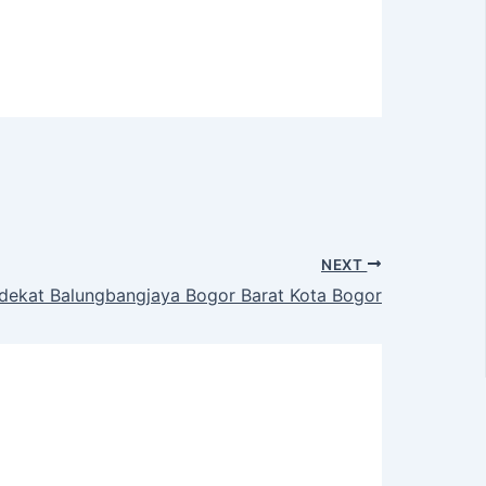
NEXT
dekat Balungbangjaya Bogor Barat Kota Bogor