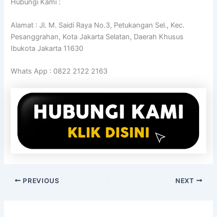
Hubungi Kami :
Alamat : Jl. M. Saidi Raya No.3, Petukangan Sel., Kec.
Pesanggrahan, Kota Jakarta Selatan, Daerah Khusus
Ibukota Jakarta 11630
Whats App : 0822 2122 2163
PREVIOUS
NEXT