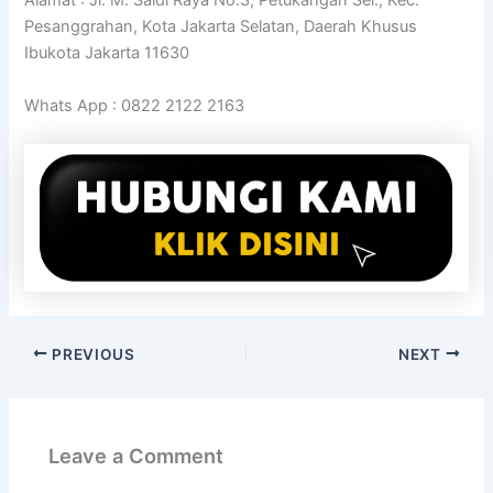
Alamat : Jl. M. Saidi Raya No.3, Petukangan Sel., Kec.
Pesanggrahan, Kota Jakarta Selatan, Daerah Khusus
Ibukota Jakarta 11630
Whats App : 0822 2122 2163
PREVIOUS
NEXT
Leave a Comment