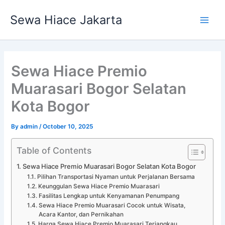
Skip
Main
Sewa Hiace Jakarta
to
Men
content
Sewa Hiace Premio
Muarasari Bogor Selatan
Kota Bogor
By
admin
/
October 10, 2025
Table of Contents
Sewa Hiace Premio Muarasari Bogor Selatan Kota Bogor
Pilihan Transportasi Nyaman untuk Perjalanan Bersama
Keunggulan Sewa Hiace Premio Muarasari
Fasilitas Lengkap untuk Kenyamanan Penumpang
Sewa Hiace Premio Muarasari Cocok untuk Wisata,
Acara Kantor, dan Pernikahan
Harga Sewa Hiace Premio Muarasari Terjangkau