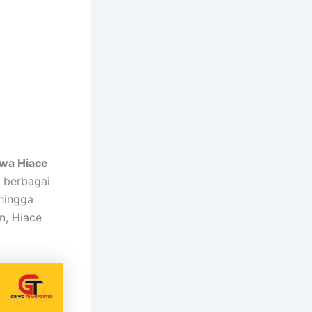
wa Hiace
k berbagai
 hingga
n, Hiace