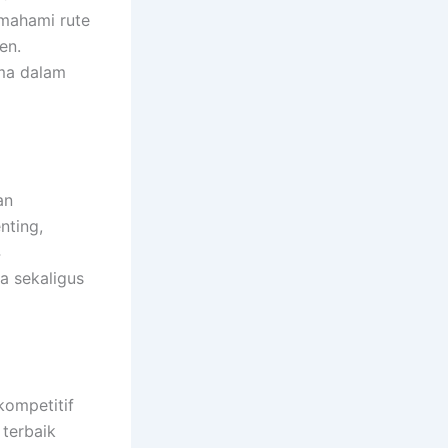
mahami rute
en.
ma dalam
an
nting,
4
a sekaligus
ompetitif
 terbaik