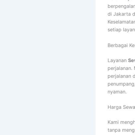
berpengala
di Jakarta d
Keselamata
setiap laya
Berbagai Ke
Layanan
Se
perjalanan. 
perjalanan 
penumpang, 
nyaman.
Harga Sewa 
Kami mengh
tanpa mengu