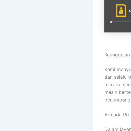
Keunggulan
Kami meny
dan selalu t
merata menj
mesin bert
penumpang 
Armada Pre
Dalam laya