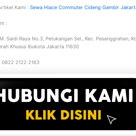
rtikel Kami :
Sewa Hiace Commuter Cideng Gambir Jakart
i :
. M. Saidi Raya No.3, Petukangan Sel., Kec. Pesanggrahan, K
erah Khusus Ibukota Jakarta 11630
: 0822 2122 2163