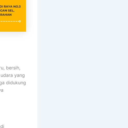
, bersih,
n udara yang
uga didukung
wa
di