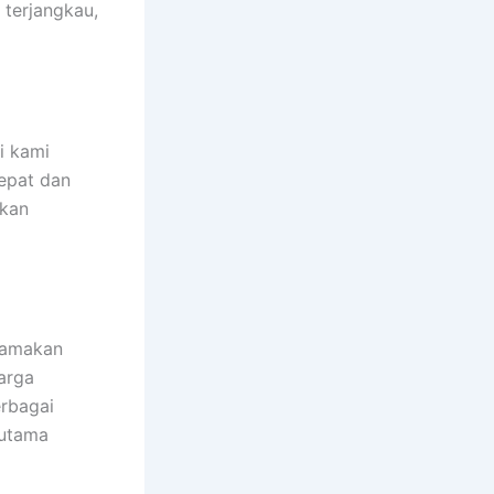
terjangkau,
i kami
cepat dan
ikan
utamakan
arga
erbagai
 utama