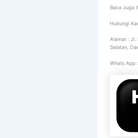
Baca Juga A
Hubungi Kam
Alamat : Jl
Selatan, Da
Whats App 