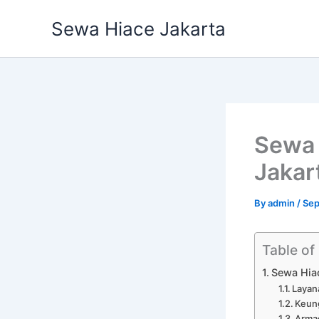
Skip
Sewa Hiace Jakarta
to
content
Sewa 
Jakar
By
admin
/
Sep
Table of
Sewa Hia
Layana
Keun
Armad