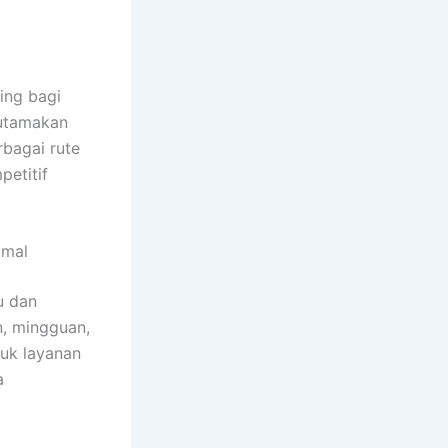
ing bagi
utamakan
bagai rute
petitif
imal
u dan
n, mingguan,
uk layanan
a