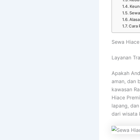
Keun
Sewa
Alasa
Cara 
Sewa Hiace
Layanan Tr
Apakah And
aman, dan b
kawasan Rag
Hiace Premi
lapang, dan
dari wisata