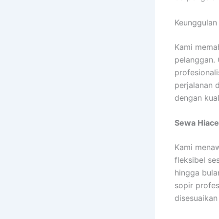
Keunggulan
Kami memah
pelanggan. 
profesional
perjalanan 
dengan kual
Sewa Hiac
Kami mena
fleksibel s
hingga bul
sopir profe
disesuaikan