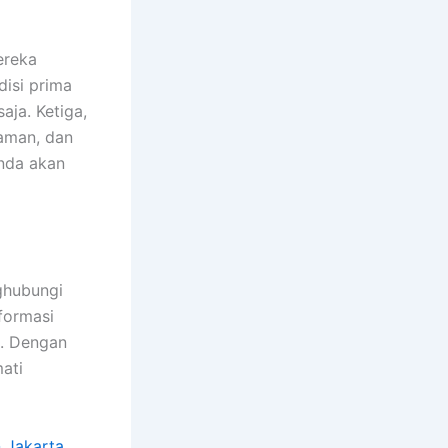
ereka
disi prima
aja. Ketiga,
aman, dan
Anda akan
ghubungi
formasi
n. Dengan
ati
 Jakarta