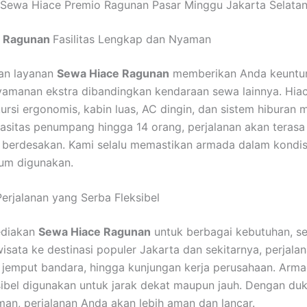
Sewa Hiace Premio Ragunan Pasar Minggu Jakarta Selata
e Ragunan
Fasilitas Lengkap dan Nyaman
an layanan
Sewa Hiace Ragunan
memberikan Anda keuntu
amanan ekstra dibandingkan kendaraan sewa lainnya. Hia
kursi ergonomis, kabin luas, AC dingin, dan sistem hiburan 
sitas penumpang hingga 14 orang, perjalanan akan terasa
 berdesakan. Kami selalu memastikan armada dalam kondis
um digunakan.
erjalanan yang Serba Fleksibel
ediakan
Sewa Hiace Ragunan
untuk berbagai kebutuhan, se
wisata ke destinasi populer Jakarta dan sekitarnya, perjala
r jemput bandara, hingga kunjungan kerja perusahaan. Arm
sibel digunakan untuk jarak dekat maupun jauh. Dengan du
an, perjalanan Anda akan lebih aman dan lancar.