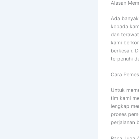
Alasan Memi
Ada banyak
kepada kam
dan terawat
kami berko
berkesan. D
terpenuhi d
Cara Pemes
Untuk meme
tim kami me
lengkap men
proses peme
perjalanan 
Baca Juga A