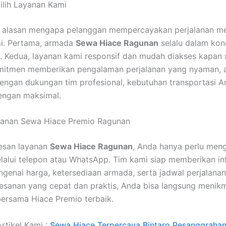
lih Layanan Kami
 alasan mengapa pelanggan mempercayakan perjalanan m
i. Pertama, armada
Sewa Hiace Ragunan
selalu dalam kon
. Kedua, layanan kami responsif dan mudah diakses kapan s
mitmen memberikan pengalaman perjalanan yang nyaman, 
engan dukungan tim profesional, kebutuhan transportasi 
engan maksimal.
anan Sewa Hiace Premio Ragunan
san layanan
Sewa Hiace Ragunan
, Anda hanya perlu men
lalui telepon atau WhatsApp. Tim kami siap memberikan in
genai harga, ketersediaan armada, serta jadwal perjalana
sanan yang cepat dan praktis, Anda bisa langsung menikm
bersama Hiace Premio terbaik.
rtikel Kami :
Sewa Hiace Terpercaya Bintaro Pesanggrahan