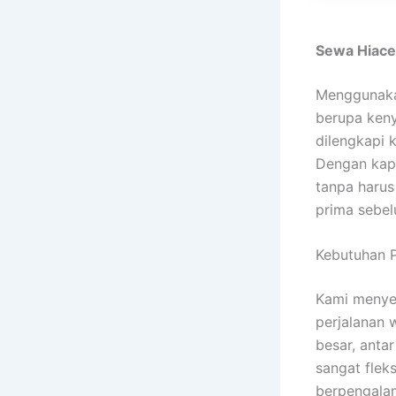
Sewa Hiac
Menggunak
berupa keny
dilengkapi 
Dengan kapa
tanpa harus
prima sebel
Kebutuhan P
Kami meny
perjalanan 
besar, anta
sangat flek
berpengalam