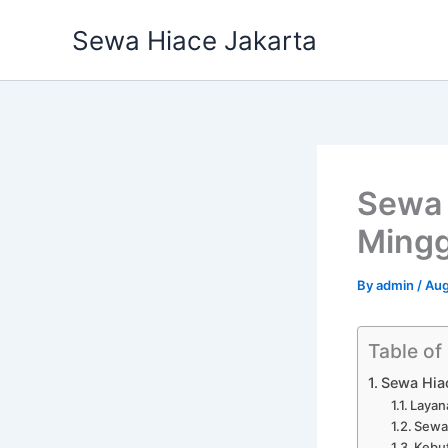
Skip
Sewa Hiace Jakarta
to
content
Sewa 
Mingg
By
admin
/
Aug
Table of
Sewa Hia
Layan
Sewa
Kebut