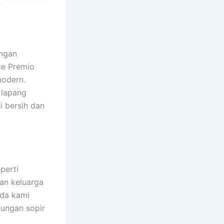
n
ngan
ce Premio
modern.
 lapang
i bersih dan
perti
nan keluarga
ada kami
kungan sopir