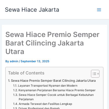
Skip
Main
Sewa Hiace Jakarta
to
Men
content
Sewa Hiace Premio Semper
Barat Cilincing Jakarta
Utara
By
admin
/
September 13, 2025
Table of Contents
Sewa Hiace Premio Semper Barat Cilincing Jakarta Utara
Layanan Transportasi Nyaman dan Modern
Kenyamanan Perjalanan Bersama Hiace Premio Semper
Sewa Hiace Semper Cocok untuk Berbagai Kebutuhan
Perjalanan
Armada Terawat dan Fasilitas Lengkap
Driver Profesional dan Ramah