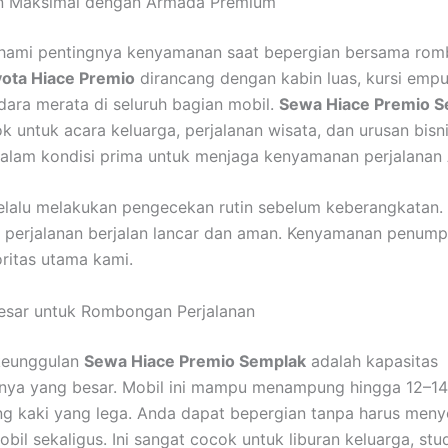
 Maksimal dengan Armada Premium
ami pentingnya kenyamanan saat bepergian bersama rom
ota Hiace Premio
dirancang dengan kabin luas, kursi empu
dara merata di seluruh bagian mobil.
Sewa Hiace Premio S
k untuk acara keluarga, perjalanan wisata, dan urusan bisni
 dalam kondisi prima untuk menjaga kenyamanan perjalanan
elalu melakukan pengecekan rutin sebelum keberangkatan. H
perjalanan berjalan lancar dan aman. Kenyamanan penump
oritas utama kami.
esar untuk Rombongan Perjalanan
 keunggulan
Sewa Hiace Premio Semplak
adalah kapasitas
ya yang besar. Mobil ini mampu menampung hingga 12–14
g kaki yang lega. Anda dapat bepergian tanpa harus men
il sekaligus. Ini sangat cocok untuk liburan keluarga, stud