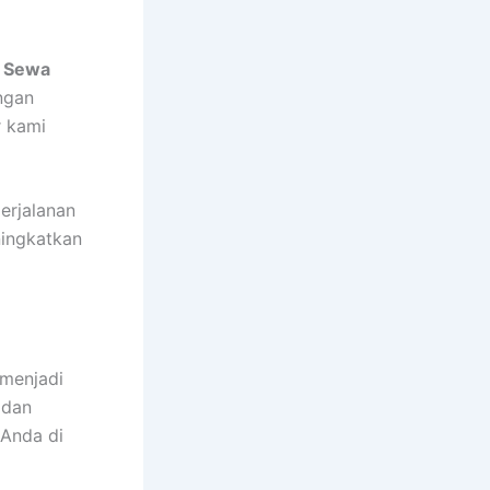
n
Sewa
ngan
r kami
erjalanan
ningkatkan
menjadi
 dan
 Anda di