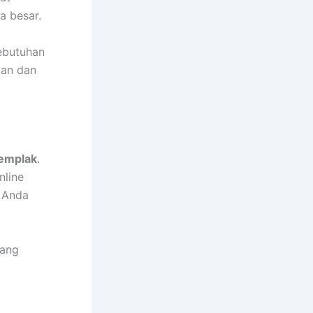
a besar.
kebutuhan
man dan
emplak
.
nline
 Anda
yang