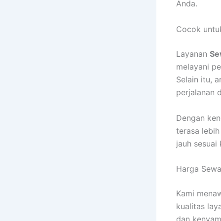
Anda.
Cocok untuk
Layanan
Se
melayani pe
Selain itu, 
perjalanan 
Dengan kend
terasa lebi
jauh sesuai
Harga Sewa
Kami menaw
kualitas la
dan kenyam