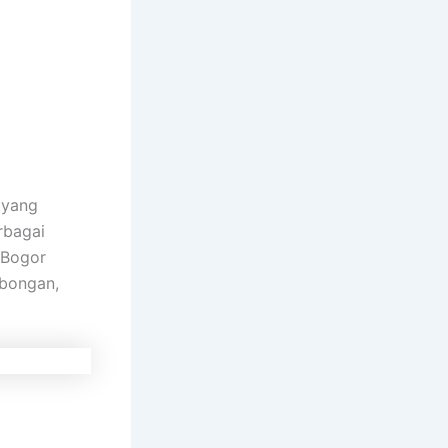
 yang
rbagai
 Bogor
mbongan,