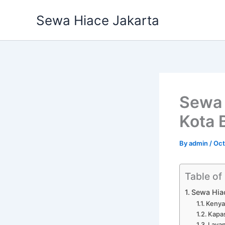
Skip
Sewa Hiace Jakarta
to
content
Sewa 
Kota 
By
admin
/
Oct
Table of
Sewa Hia
Kenya
Kapas
Layan