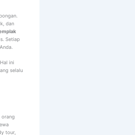
bongan.
k, dan
emplak
s. Setiap
 Anda.
al ini
ang selalu
 orang
yewa
y tour,