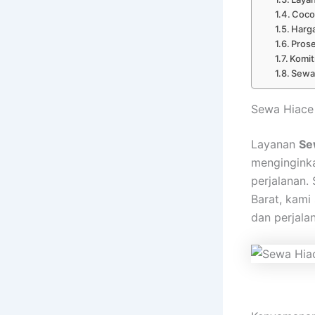
Coco
Harga
Pros
Komi
Sewa 
Sewa Hiace
Layanan
Se
mengingink
perjalanan.
Barat, kami
dan perjala