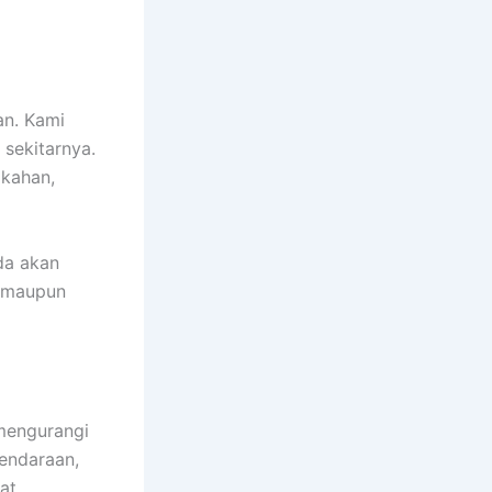
an. Kami
 sekitarnya.
ikahan,
da akan
t maupun
mengurangi
kendaraan,
at