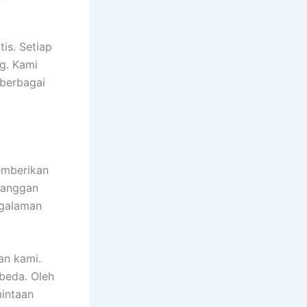
tis. Setiap
g. Kami
berbagai
emberikan
elanggan
ngalaman
an kami.
beda. Oleh
mintaan