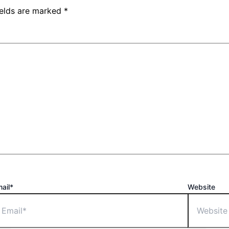
ields are marked
*
ail*
Website