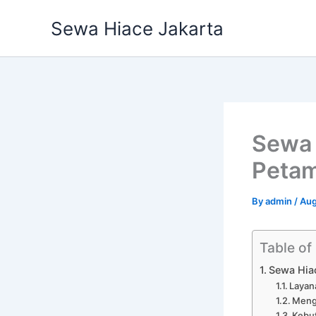
Skip
Sewa Hiace Jakarta
to
content
Sewa 
Petam
By
admin
/
Aug
Table of
Sewa Hia
Layan
Meng
Kebut