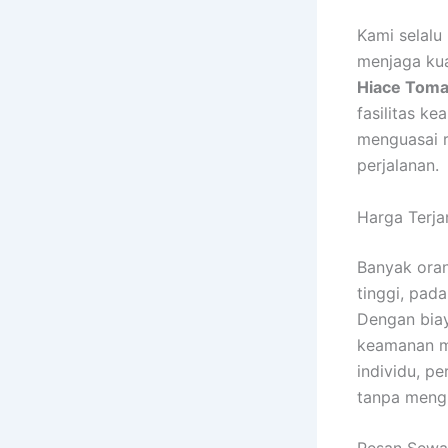
Kami selalu
menjaga kua
Hiace Tom
fasilitas k
menguasai r
perjalanan.
Harga Terja
Banyak ora
tinggi, pad
Dengan bia
keamanan ma
individu, p
tanpa mengu