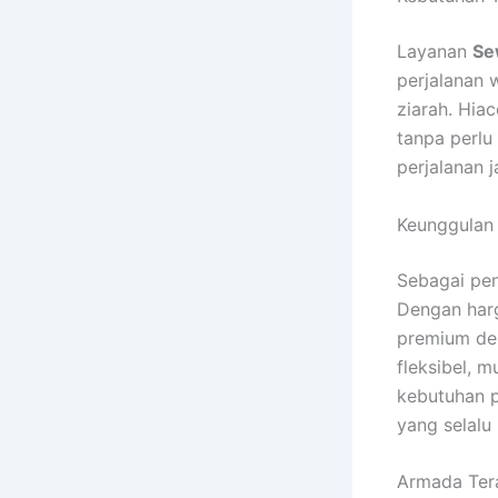
Layanan
Se
perjalanan 
ziarah. Hi
tanpa perlu
perjalanan j
Keunggulan
Sebagai pen
Dengan harg
premium de
fleksibel, 
kebutuhan p
yang selalu 
Armada Tera