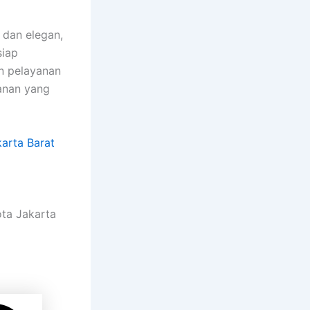
 dan elegan,
siap
n pelayanan
anan yang
arta Barat
ota Jakarta