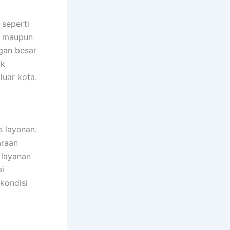
 seperti
u, maupun
gan besar
uk
luar kota.
s layanan.
araan
layanan
ai
kondisi