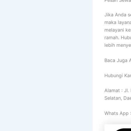
Pesan Sewa
Jika Anda s
maka layan
melayani ke
ramah. Hub
lebih meny
Baca Juga A
Hubungi Kam
Alamat : Jl
Selatan, Da
Whats App 