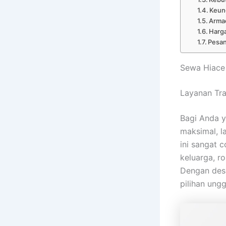
Keun
Armad
Harga
Pesan
Sewa Hiace
Layanan Tra
Bagi Anda 
maksimal, 
ini sangat 
keluarga, r
Dengan desa
pilihan un