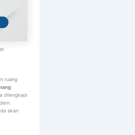
at
an ruang
mang
a dilengkapi
dern.
nda akan