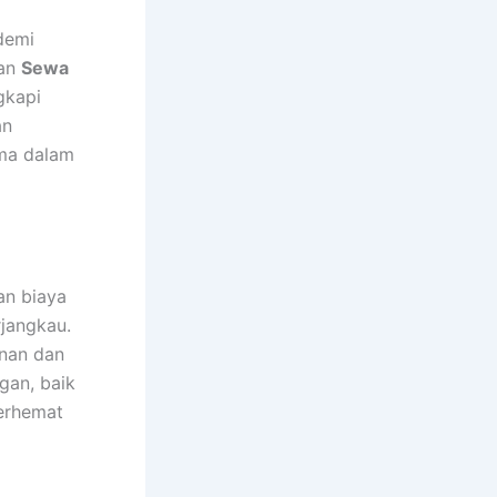
demi
nan
Sewa
gkapi
an
ama dalam
n biaya
jangkau.
nan dan
gan, baik
berhemat