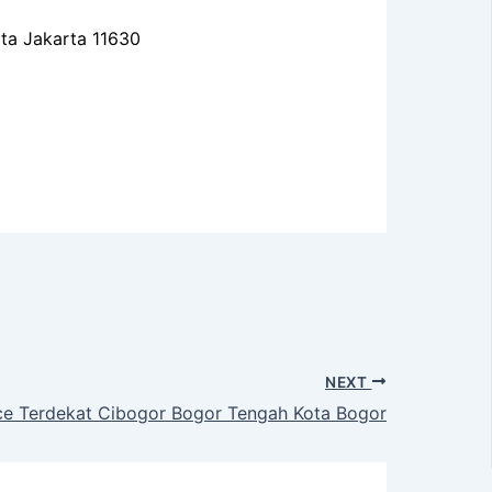
ota Jakarta 11630
NEXT
e Terdekat Cibogor Bogor Tengah Kota Bogor