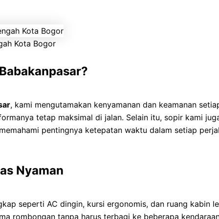
gah Kota Bogor
 Babakanpasar?
sar
, kami mengutamakan kenyamanan dan keamanan setiap
formanya tetap maksimal di jalan. Selain itu, sopir kami 
i memahami pentingnya ketepatan waktu dalam setiap perja
itas Nyaman
ngkap seperti AC dingin, kursi ergonomis, dan ruang kabi
ama rombongan tanpa harus terbagi ke beberapa kendaraan