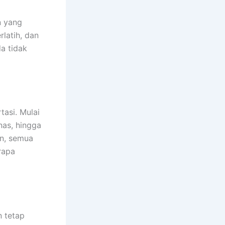
n yang
latih, dan
a tidak
asi. Mulai
nas, hingga
n, semua
rapa
 tetap