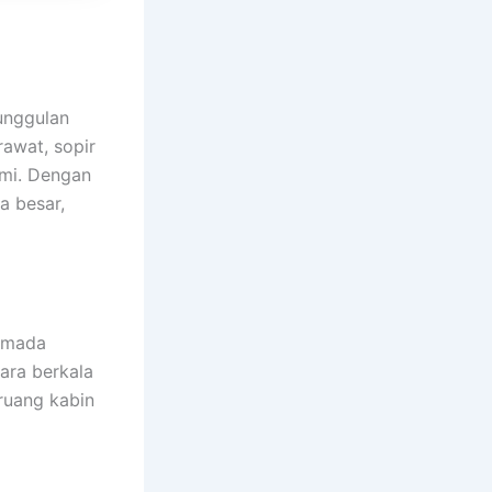
unggulan
awat, sopir
ami. Dengan
a besar,
rmada
cara berkala
 ruang kabin