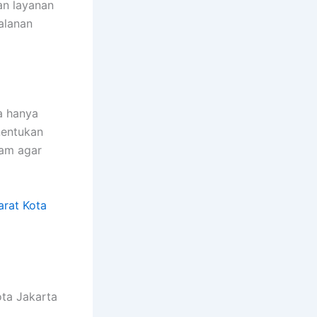
an layanan
alanan
a hanya
nentukan
jam agar
rat Kota
ota Jakarta