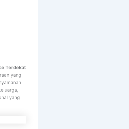
ce Terdekat
araan yang
nyamanan
keluarga,
onal yang