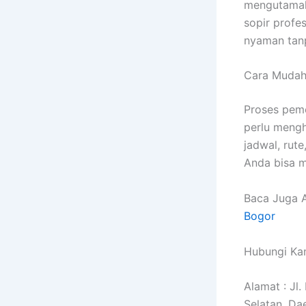
mengutamaka
sopir profe
nyaman tanp
Cara Mudah
Proses pe
perlu mengh
jadwal, rut
Anda bisa m
Baca Juga A
Bogor
Hubungi Kam
Alamat : Jl
Selatan, Da