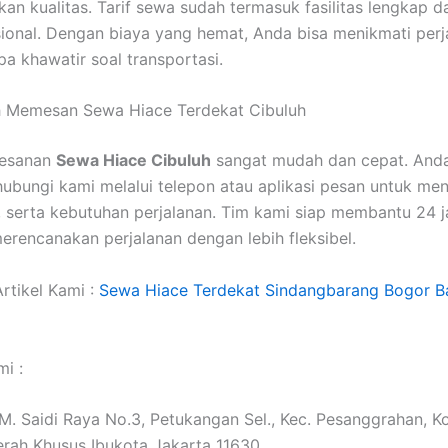
n kualitas. Tarif sewa sudah termasuk fasilitas lengkap d
sional. Dengan biaya yang hemat, Anda bisa menikmati perj
a khawatir soal transportasi.
 Memesan Sewa Hiace Terdekat Cibuluh
mesanan
Sewa Hiace Cibuluh
sangat mudah dan cepat. And
ubungi kami melalui telepon atau aplikasi pesan untuk me
e, serta kebutuhan perjalanan. Tim kami siap membantu 24 
erencanakan perjalanan dengan lebih fleksibel.
rtikel Kami :
Sewa Hiace Terdekat Sindangbarang Bogor Ba
i :
. M. Saidi Raya No.3, Petukangan Sel., Kec. Pesanggrahan, K
erah Khusus Ibukota Jakarta 11630