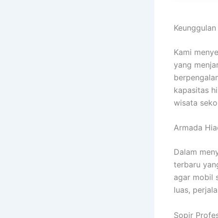
Keunggulan 
Kami meny
yang menjam
berpengalam
kapasitas h
wisata seko
Armada Hia
Dalam men
terbaru yan
agar mobil 
luas, perja
Sopir Profe