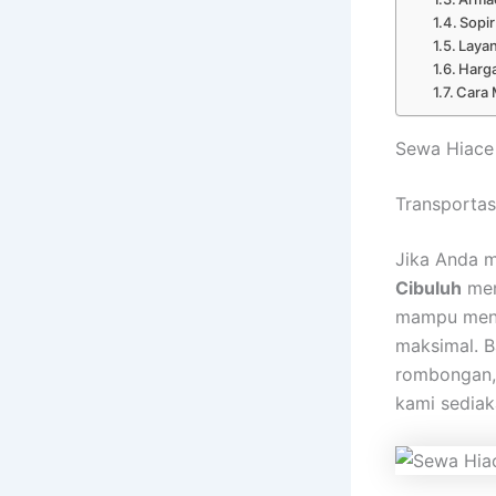
Sopir
Layan
Harg
Cara 
Sewa Hiace 
Transportas
Jika Anda m
Cibuluh
men
mampu men
maksimal. B
rombongan, 
kami sediak