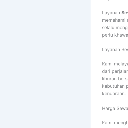
Layanan
Se
memahami ru
selalu men
perlu khawa
Layanan Sew
Kami melay
dari perjala
liburan be
kebutuhan p
kendaraan.
Harga Sewa
Kami mengh