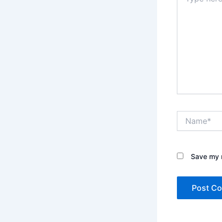
here..
Name*
Save my n