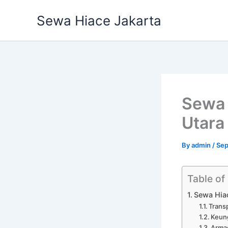
Skip
Sewa Hiace Jakarta
to
content
Sewa 
Utara
By
admin
/
Sep
Table of
Sewa Hiac
Trans
Keung
Armad