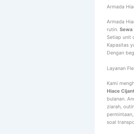
Armada Hia
Armada Hiac
rutin.
Sewa 
Setiap unit 
Kapasitas y
Dengan begi
Layanan Fle
Kami mengha
Hiace Cijan
bulanan. An
ziarah, out
permintaan,
soal transpo