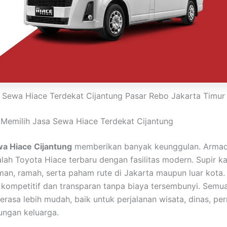
Sewa Hiace Terdekat Cijantung Pasar Rebo Jakarta Timur
Memilih Jasa Sewa Hiace Terdekat Cijantung
a Hiace Cijantung
memberikan banyak keunggulan. Arma
alah Toyota Hiace terbaru dengan fasilitas modern. Supir k
an, ramah, serta paham rute di Jakarta maupun luar kota
 kompetitif dan transparan tanpa biaya tersembunyi. Semua
erasa lebih mudah, baik untuk perjalanan wisata, dinas, per
ungan keluarga.