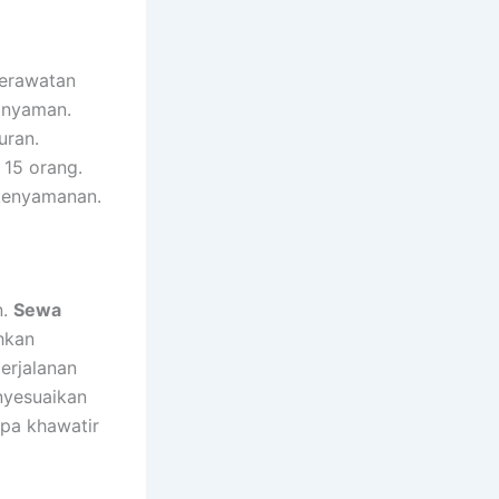
perawatan
 nyaman.
uran.
 15 orang.
 kenyamanan.
n.
Sewa
hkan
erjalanan
nyesuaikan
npa khawatir