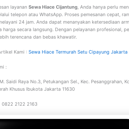
san layanan
Sewa Hiace Cijantung
, Anda hanya perlu me
lalui telepon atau WhatsApp. Proses pemesanan cepat, ra
 melayani 24 jam. Anda dapat menanyakan ketersediaan ar
ta harga secara langsung. Dengan pelayanan profesional, pe
ebih terencana dan bebas khawatir.
rtikel Kami :
Sewa Hiace Termurah Setu Cipayung Jakarta
i :
. M. Saidi Raya No.3, Petukangan Sel., Kec. Pesanggrahan, K
erah Khusus Ibukota Jakarta 11630
: 0822 2122 2163