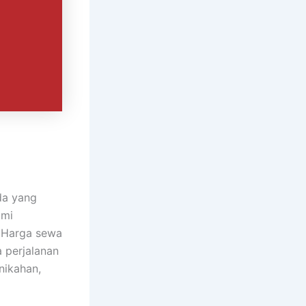
da yang
ami
. Harga sewa
 perjalanan
nikahan,