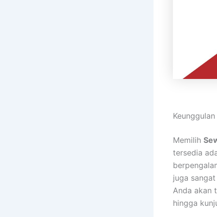
Keunggulan 
Memilih
Sew
tersedia ad
berpengalam
juga sangat
Anda akan t
hingga kunj