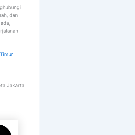
nghubungi
mah, dan
mada,
rjalanan
 Timur
ota Jakarta