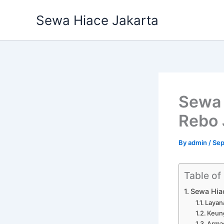
Skip
Sewa Hiace Jakarta
to
content
Sewa 
Rebo 
By
admin
/
Sep
Table of
Sewa Hiac
Layan
Keung
Arma