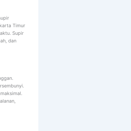
upir
karta Timur
aktu. Supir
ah, dan
nggan.
ersembunyi.
 maksimal.
alanan,