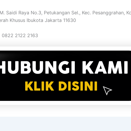
. M. Saidi Raya No.3, Petukangan Sel., Kec. Pesanggrahan, K
erah Khusus Ibukota Jakarta 11630
: 0822 2122 2163