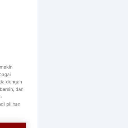
emakin
bagai
nda dengan
bersih, dan
a
i pilihan