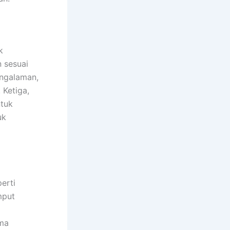
k
 sesuai
engalaman,
 Ketiga,
ntuk
uk
erti
mput
ama