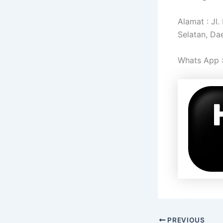
Alamat : Jl
Selatan, Da
Whats App 
PREVIOUS