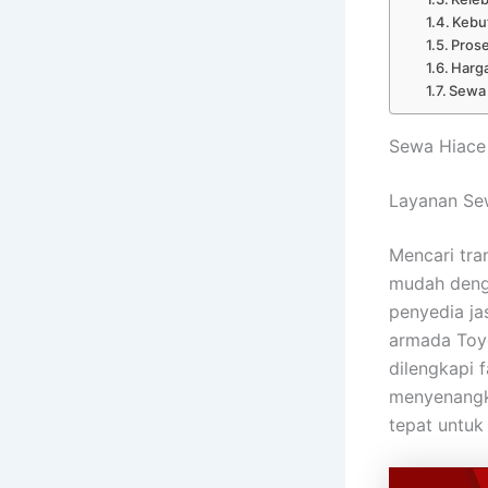
Kebu
Pros
Harga
Sewa 
Sewa Hiace 
Layanan Sew
Mencari tra
mudah deng
penyedia ja
armada Toyo
dilengkapi f
menyenangka
tepat untuk 