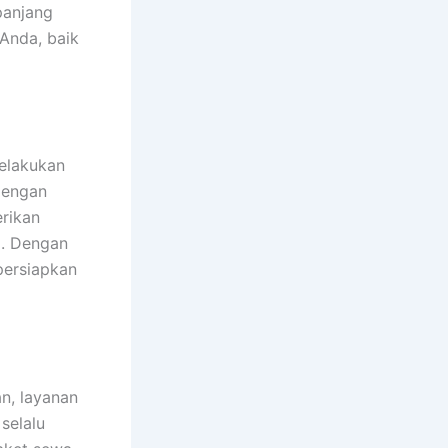
panjang
 Anda, baik
elakukan
dengan
rikan
a. Dengan
persiapkan
n, layanan
selalu