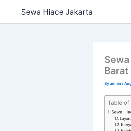
Skip
Sewa Hiace Jakarta
to
content
Sewa 
Barat
By
admin
/
Aug
Table of
Sewa Hiac
Layan
Keny
Kele