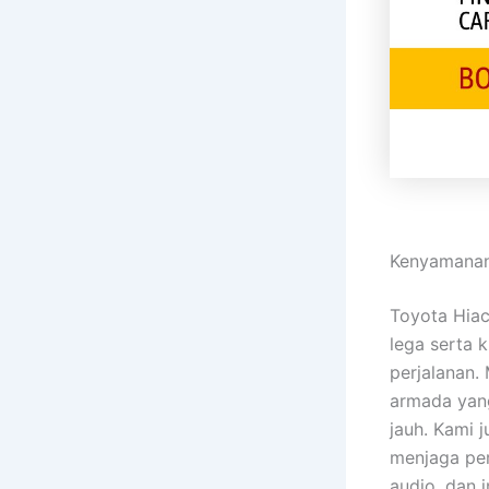
Kenyamanan
Toyota Hiac
lega serta 
perjalanan.
armada yang
jauh. Kami 
menjaga per
audio, dan 