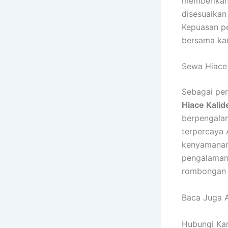
memberikan 
disesuaikan
Kepuasan pe
bersama kam
Sewa Hiace 
Sebagai pen
Hiace Kalid
berpengalam
terpercaya 
kenyamanan 
pengalaman 
rombongan 
Baca Juga A
Hubungi Kam