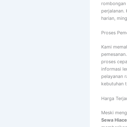
rombongan m
perjalanan.
harian, min
Proses Pem
Kami memah
pemesanan. 
proses cepa
informasi l
pelayanan r
kebutuhan t
Harga Terja
Meski meng
Sewa Hiace