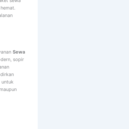
aket sewa
 hemat.
alanan
ayanan
Sewa
dern, sopir
lanan
adirkan
 untuk
, maupun