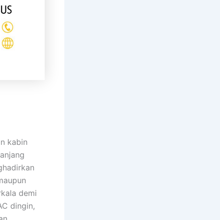
n kabin
panjang
ghadirkan
 maupun
rkala demi
C dingin,
an.