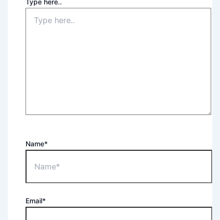
Type here..
Name*
Email*