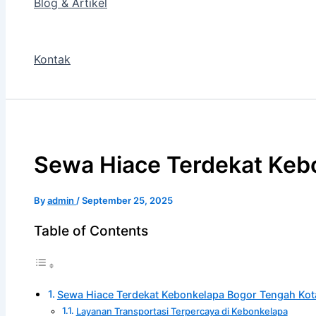
Blog & Artikel
Kontak
Sewa Hiace Terdekat Keb
By
admin
/
September 25, 2025
Table of Contents
Sewa Hiace Terdekat Kebonkelapa Bogor Tengah Kot
Layanan Transportasi Terpercaya di Kebonkelapa