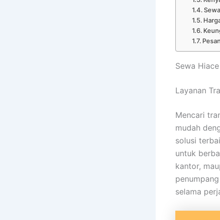
Sewa
Harga
Keun
Pesan
Sewa Hiace 
Layanan Tra
Mencari tra
mudah deng
solusi terb
untuk berba
kantor, mau
penumpang 
selama perj