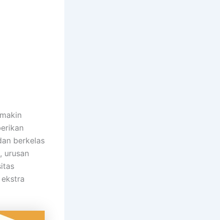
emakin
erikan
dan berkelas
, urusan
itas
ekstra