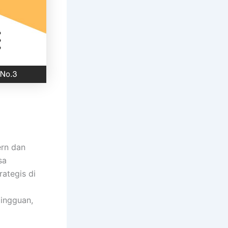
ern dan
sa
rategis di
mingguan,