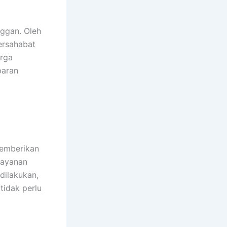
ggan. Oleh
ersahabat
arga
paran
memberikan
 layanan
dilakukan,
tidak perlu