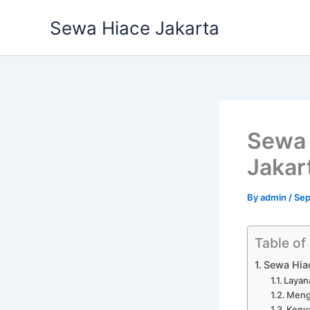
Skip
Sewa Hiace Jakarta
to
content
Sewa 
Jakar
By
admin
/
Sep
Table of
Sewa Hiac
Layan
Meng
Kenya