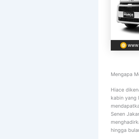
Mengapa Me
Hiace diken
kabin yang 
mendapatkan
Senen Jakar
menghadirka
hingga bula