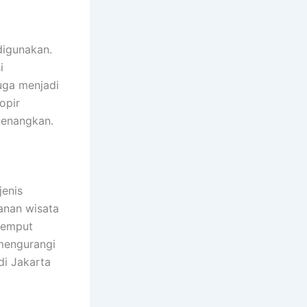
digunakan.
i
juga menjadi
opir
yenangkan.
enis
anan wisata
 jemput
mengurangi
di Jakarta