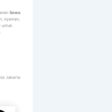
yanan
Sewa
n, nyaman,
 untuk
m
ota Jakarta