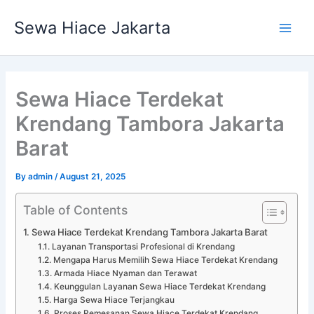
Skip
Main
Sewa Hiace Jakarta
to
Men
content
Sewa Hiace Terdekat
Krendang Tambora Jakarta
Barat
By
admin
/
August 21, 2025
Table of Contents
Sewa Hiace Terdekat Krendang Tambora Jakarta Barat
Layanan Transportasi Profesional di Krendang
Mengapa Harus Memilih Sewa Hiace Terdekat Krendang
Armada Hiace Nyaman dan Terawat
Keunggulan Layanan Sewa Hiace Terdekat Krendang
Harga Sewa Hiace Terjangkau
Proses Pemesanan Sewa Hiace Terdekat Krendang