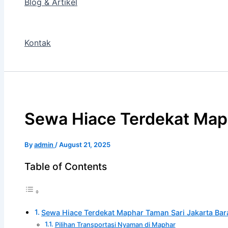
Blog & Artikel
Kontak
Sewa Hiace Terdekat Maph
By
admin
/
August 21, 2025
Table of Contents
Sewa Hiace Terdekat Maphar Taman Sari Jakarta Bar
Pilihan Transportasi Nyaman di Maphar