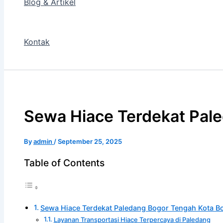
Blog & Artikel
Kontak
Sewa Hiace Terdekat Pal
By
admin
/
September 25, 2025
Table of Contents
Sewa Hiace Terdekat Paledang Bogor Tengah Kota B
Layanan Transportasi Hiace Terpercaya di Paledang