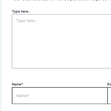
Type here..
Name*
Em