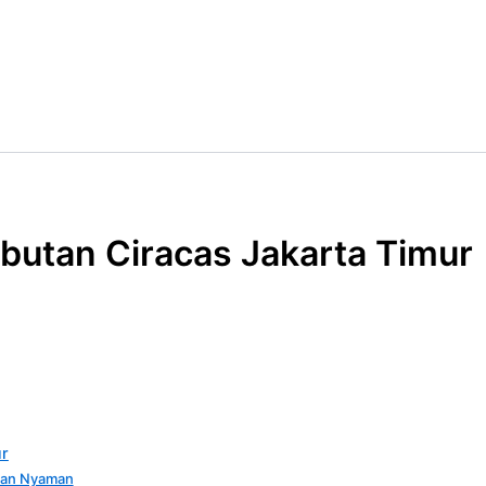
butan Ciracas Jakarta Timur
ur
nan Nyaman