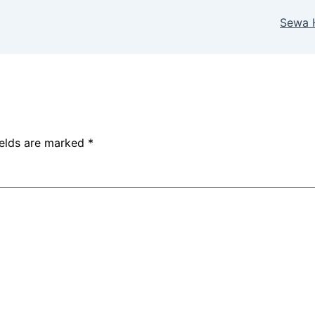
Sewa H
ields are marked
*