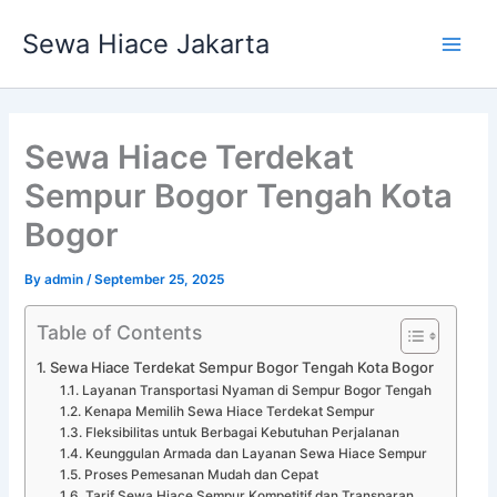
Skip
Main
Sewa Hiace Jakarta
to
Men
content
Sewa Hiace Terdekat
Sempur Bogor Tengah Kota
Bogor
By
admin
/
September 25, 2025
Table of Contents
Sewa Hiace Terdekat Sempur Bogor Tengah Kota Bogor
Layanan Transportasi Nyaman di Sempur Bogor Tengah
Kenapa Memilih Sewa Hiace Terdekat Sempur
Fleksibilitas untuk Berbagai Kebutuhan Perjalanan
Keunggulan Armada dan Layanan Sewa Hiace Sempur
Proses Pemesanan Mudah dan Cepat
Tarif Sewa Hiace Sempur Kompetitif dan Transparan