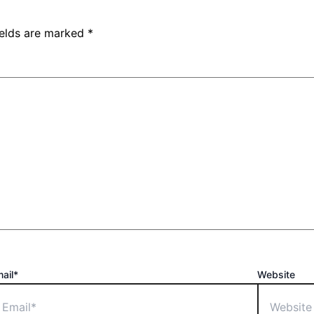
ields are marked
*
ail*
Website