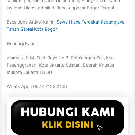
Jadikan perjalanan Anda lebih menyenangkan bersama
layanan Hiace terbaik di Babakanpasar Bogor Tengah.
Baca Juga Artikel Kami :
Sewa Hiace Terdekat Kedungjaya
Tanah Sareal Kota Bogor
Hubungi Kami :
Alamat : Jl. M. Saidi Raya No.3, Petukangan Sel., Kec.
Pesanggrahan, Kota Jakarta Selatan, Daerah Khusus
Ibukota Jakarta 11630
Whats App : 0822 2122 2163