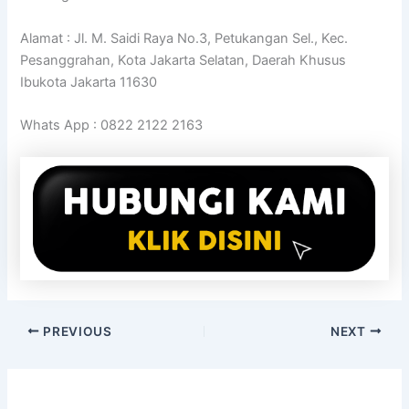
Alamat : Jl. M. Saidi Raya No.3, Petukangan Sel., Kec.
Pesanggrahan, Kota Jakarta Selatan, Daerah Khusus
Ibukota Jakarta 11630
Whats App : 0822 2122 2163
PREVIOUS
NEXT