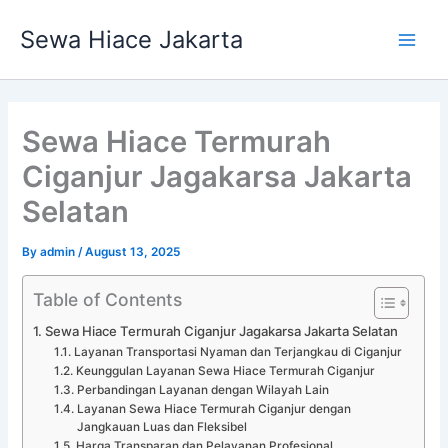
Skip
Main
Sewa Hiace Jakarta
to
Men
content
Sewa Hiace Termurah
Ciganjur Jagakarsa Jakarta
Selatan
By
admin
/
August 13, 2025
Table of Contents
Sewa Hiace Termurah Ciganjur Jagakarsa Jakarta Selatan
Layanan Transportasi Nyaman dan Terjangkau di Ciganjur
Keunggulan Layanan Sewa Hiace Termurah Ciganjur
Perbandingan Layanan dengan Wilayah Lain
Layanan Sewa Hiace Termurah Ciganjur dengan
Jangkauan Luas dan Fleksibel
Harga Transparan dan Pelayanan Profesional