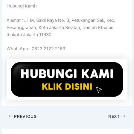
Hubungi Kami :
Alamat : Jl. M. Saidi Raya No. 3, Petukangan Sel., Kec.
Pesanggrahan, Kota Jakarta Selatan, Daerah Khusus
Ibukota Jakarta 11630
WhatsApp : 0822 2122 2163
PREVIOUS
NEXT