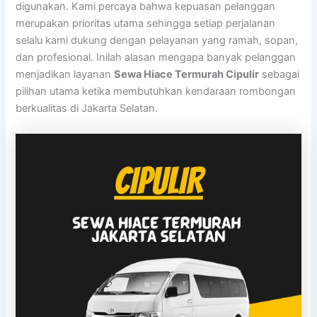
digunakan. Kami percaya bahwa kepuasan pelanggan
merupakan prioritas utama sehingga setiap perjalanan
selalu kami dukung dengan pelayanan yang ramah, sopan,
dan profesional. Inilah alasan mengapa banyak pelanggan
menjadikan layanan
Sewa Hiace Termurah Cipulir
sebagai
pilihan utama ketika membutuhkan kendaraan rombongan
berkualitas di Jakarta Selatan.