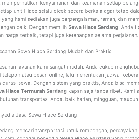
t memperhatikan kenyamanan dan keamanan setiap pelang
setiap unit Hiace selalu dicek secara berkala agar tetap da
r yang kami sediakan juga berpengalaman, ramah, dan me
dengan baik. Dengan memilih
Sewa Hiace Serdang
, Anda t
 harga terbaik, tetapi juga ketenangan selama perjalanan.
esanan Sewa Hiace Serdang Mudah dan Praktis
esanan layanan kami sangat mudah. Anda cukup menghubu
i telepon atau pesan online, lalu menentukan jadwal keber
ta durasi sewa. Dengan sistem yang praktis, Anda bisa mem
a Hiace Termurah Serdang
kapan saja tanpa ribet. Kami s
butuhan transportasi Anda, baik harian, mingguan, maupun
nyedia Jasa Sewa Hiace Serdang
edang mencari transportasi untuk rombongan, percayakan 
a kami sebagai penyedia
Sewa Hiace Serdang
yang profes