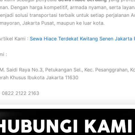
an. Dengan harga kompetitif, armada nyaman, serta layan
njadi solusi transportasi terbaik untuk setiap perjalanan A
mayoran, Jakarta Pusat, maupun ke luar kota.
rtikel Kami :
Sewa Hiace Terdekat Kwitang Senen Jakarta 
i :
. M. Saidi Raya No.3, Petukangan Sel., Kec. Pesanggrahan, K
erah Khusus Ibukota Jakarta 11630
: 0822 2122 2163