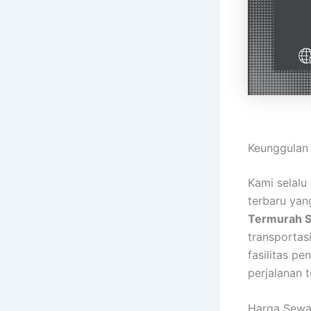
Keunggulan 
Kami selal
terbaru yan
Termurah 
transportas
fasilitas p
perjalanan 
Harga Sewa