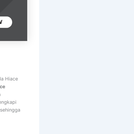
da Hiace
ce
n
engkapi
 sehingga