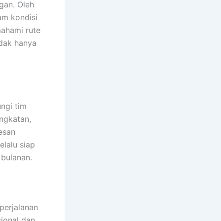
gan. Oleh
lam kondisi
mahami rute
idak hanya
ngi tim
angkatan,
esan
elalu siap
 bulanan.
perjalanan
ional dan