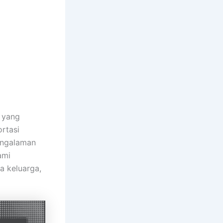
yang
rtasi
engalaman
ami
a keluarga,