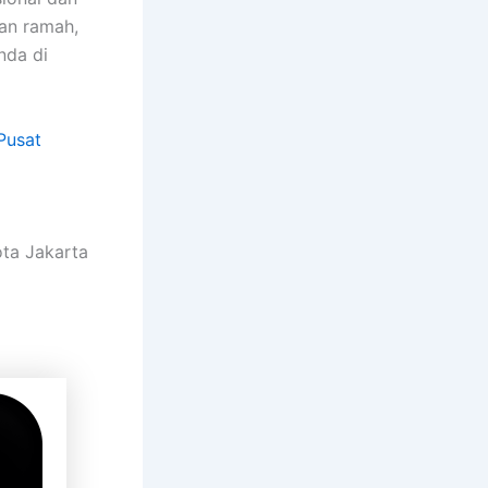
an ramah,
nda di
Pusat
ota Jakarta