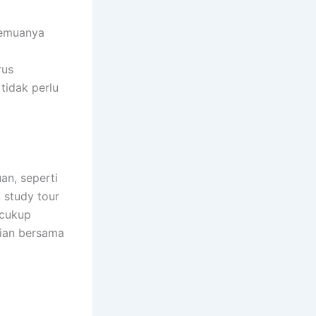
semuanya
rus
tidak perlu
an, seperti
 study tour
 cukup
gian bersama