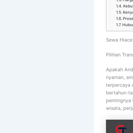
Kebut
Keny
Pros
Hubun
Sewa Hiace
Pilihan Tra
Apakah And
nyaman, ama
terpercaya 
bertahun-ta
pentingnya 
wisata, perj