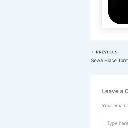
PREVIOUS
Leave a
Your email 
Type
here..