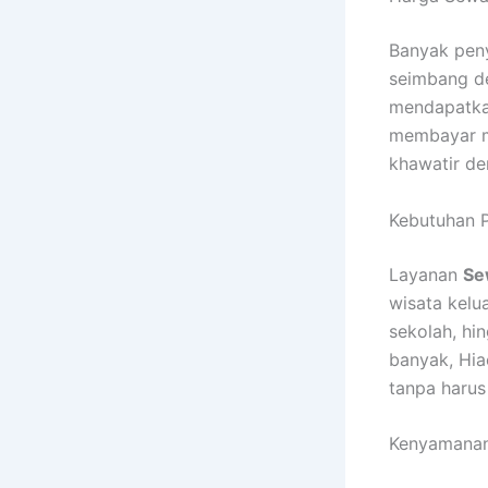
Banyak pen
seimbang de
mendapatk
membayar ma
khawatir de
Kebutuhan P
Layanan
Se
wisata kelu
sekolah, hi
banyak, Hia
tanpa harus
Kenyamanan