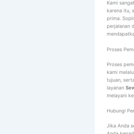
Kami sanga
karena itu, 
prima. Sopi
perjalanan 
mendapatkan
Proses Pem
Proses pem
kami melalu
tujuan, ser
layanan
Sew
melayani ke
Hubungi Pe
Jika Anda s
Anda kepad