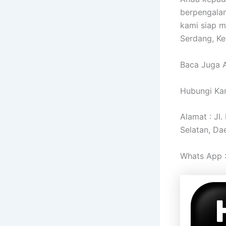
berpengalam
kami siap me
Serdang, Ke
Baca Juga A
Hubungi Kam
Alamat : Jl
Selatan, Da
Whats App 