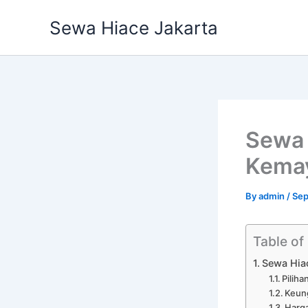
Skip
Sewa Hiace Jakarta
to
content
Sewa 
Kemay
By
admin
/
Sep
Table of
Sewa Hia
Pilih
Keung
Harga