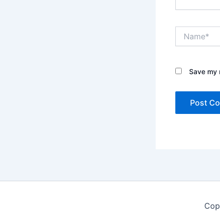
Name*
Save my n
Cop