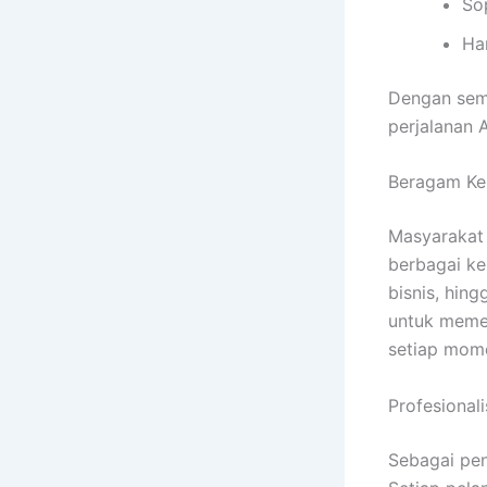
So
Ha
Dengan sem
perjalanan 
Beragam Ke
Masyarakat 
berbagai ke
bisnis, hin
untuk memen
setiap mome
Profesional
Sebagai pen