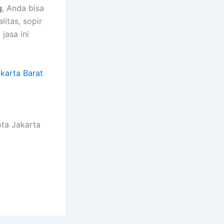
g
, Anda bisa
itas, sopir
jasa ini
karta Barat
ota Jakarta