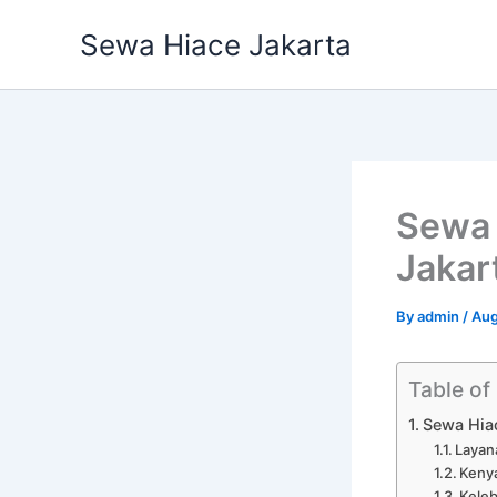
Skip
Sewa Hiace Jakarta
to
content
Sewa 
Jakar
By
admin
/
Aug
Table of
Sewa Hia
Layan
Keny
Kele