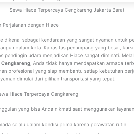
Sewa Hiace Terpercaya Cengkareng Jakarta Barat
 Perjalanan dengan Hiace
e dikenal sebagai kendaraan yang sangat nyaman untuk pe
maupun dalam kota. Kapasitas penumpang yang besar, kurs
tas pendingin udara menjadikan Hiace sangat diminati. Melal
e Cengkareng
, Anda tidak hanya mendapatkan armada terba
nan profesional yang siap membantu setiap kebutuhan perj
yaman dimulai dari pilihan transportasi yang tepat.
Sewa Hiace Terpercaya Cengkareng
ggulan yang bisa Anda nikmati saat menggunakan layanan 
mada selalu dalam kondisi prima karena perawatan rutin.