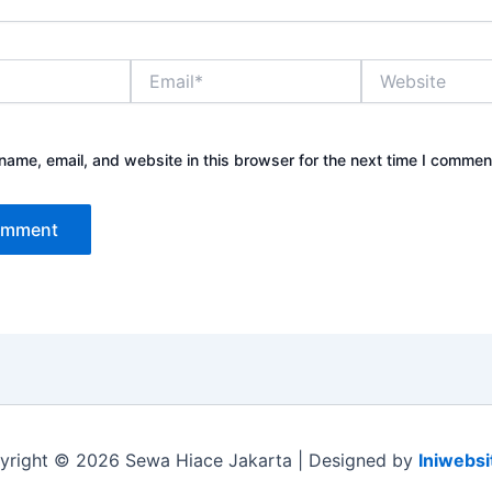
Email*
Website
ame, email, and website in this browser for the next time I commen
yright © 2026 Sewa Hiace Jakarta | Designed by
Iniwebsi