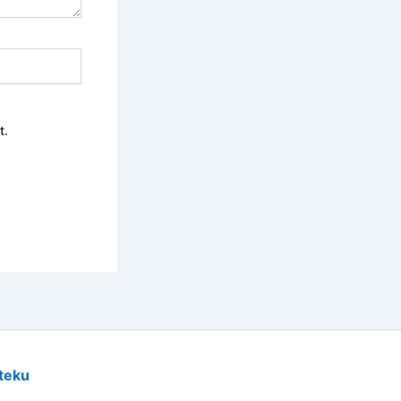
t.
teku