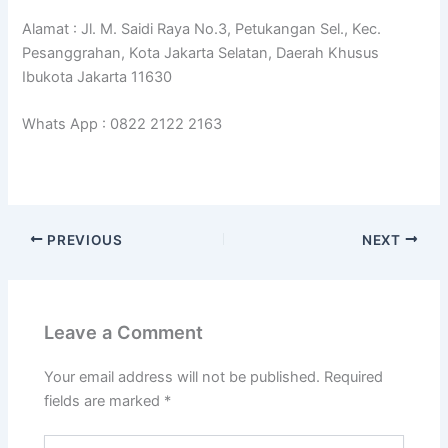
Alamat : Jl. M. Saidi Raya No.3, Petukangan Sel., Kec.
Pesanggrahan, Kota Jakarta Selatan, Daerah Khusus
Ibukota Jakarta 11630
Whats App : 0822 2122 2163
PREVIOUS
NEXT
Leave a Comment
Your email address will not be published.
Required
fields are marked
*
Type