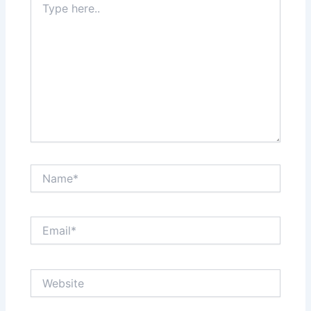
here..
Name*
Email*
Website