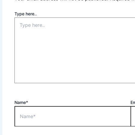
Type here..
Name*
Em