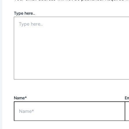
Type here..
Name*
Em