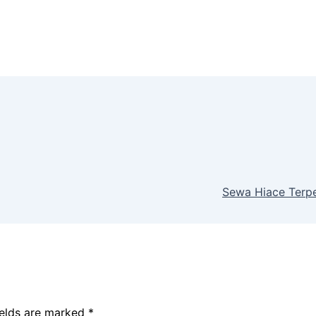
Sewa Hiace Terpe
ields are marked
*