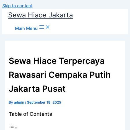
Skip to content
Sewa Hiace Jakarta
Main Menu
Sewa Hiace Terpercaya
Rawasari Cempaka Putih
Jakarta Pusat
By
admin
/
September 18, 2025
Table of Contents