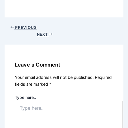
PREVIOUS
NEXT
Leave a Comment
Your email address will not be published.
Required
fields are marked
*
Type here..