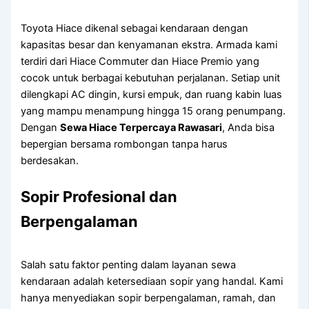
Toyota Hiace dikenal sebagai kendaraan dengan
kapasitas besar dan kenyamanan ekstra. Armada kami
terdiri dari Hiace Commuter dan Hiace Premio yang
cocok untuk berbagai kebutuhan perjalanan. Setiap unit
dilengkapi AC dingin, kursi empuk, dan ruang kabin luas
yang mampu menampung hingga 15 orang penumpang.
Dengan
Sewa Hiace Terpercaya Rawasari
, Anda bisa
bepergian bersama rombongan tanpa harus
berdesakan.
Sopir Profesional dan
Berpengalaman
Salah satu faktor penting dalam layanan sewa
kendaraan adalah ketersediaan sopir yang handal. Kami
hanya menyediakan sopir berpengalaman, ramah, dan