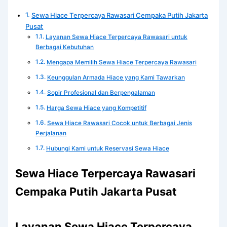
Sewa Hiace Terpercaya Rawasari Cempaka Putih Jakarta
Pusat
Layanan Sewa Hiace Terpercaya Rawasari untuk
Berbagai Kebutuhan
Mengapa Memilih Sewa Hiace Terpercaya Rawasari
Keunggulan Armada Hiace yang Kami Tawarkan
Sopir Profesional dan Berpengalaman
Harga Sewa Hiace yang Kompetitif
Sewa Hiace Rawasari Cocok untuk Berbagai Jenis
Perjalanan
Hubungi Kami untuk Reservasi Sewa Hiace
Sewa Hiace Terpercaya Rawasari
Cempaka Putih Jakarta Pusat
Layanan Sewa Hiace Terpercaya