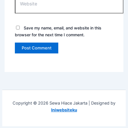
Save my name, email, and website in this
browser for the next time I comment.
Copyright © 2026 Sewa Hiace Jakarta | Designed by
Iniwebsiteku